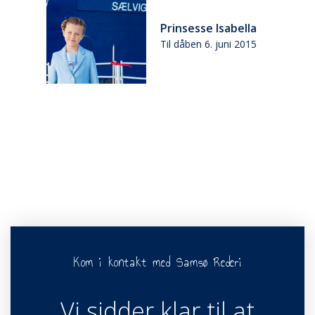
E
Prinsesse Isabella
Til dåben 6. juni 2015
Kom i kontakt med Samsø Rederi
Vi sidder klar til at