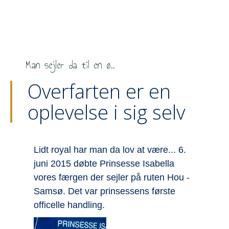
Man sejler da til en ø..
Overfarten er en
oplevelse i sig selv
år
Lidt royal har man da lov at være... 6.
V
juni 2015 døbte Prinsesse Isabella
S
vores færgen der sejler på ruten Hou -
f
Samsø. Det var prinsessens første
h
officelle handling.
S