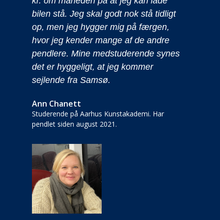
ed
kr. om måneden på at jeg kan lade
L
bilen stå. Jeg skal godt nok stå tidligt
é
op, men jeg hygger mig på færgen,
f
hvor jeg kender mange af de andre
m
pendlere. Mine medstuderende synes
o
og
det er hyggeligt, at jeg kommer
m
sejlende fra Samsø.
ik
Ann Chanett
L
Studerende på Aarhus Kunstakademi. Har
Di
pendlet siden august 2021.
si