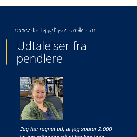
Danmarks hyggeligste pendlerrute ..
Udtalelser fra
pendlere
Jeg har regnet ud, at jeg sparer 2.000
D