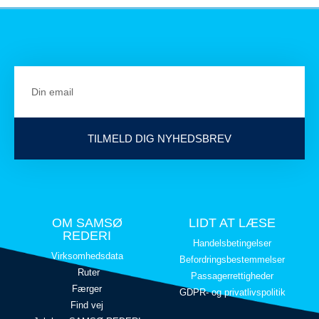
TILMELD DIG NYHEDSBREV
OM SAMSØ
LIDT AT LÆSE
REDERI
Handelsbetingelser
Virksomhedsdata
Befordringsbestemmelser
Ruter
Passagerrettigheder
Færger
GDPR- og privatlivspolitik
Find vej