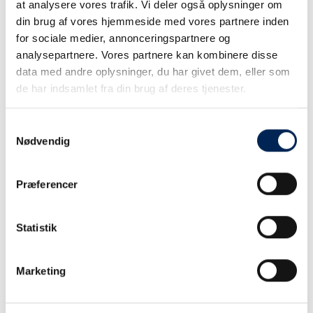
Har du en kundeaftale?
at analysere vores trafik. Vi deler også oplysninger om
din brug af vores hjemmeside med vores partnere inden
Hvis du har en kundeaftale, har du nogle specialaftale
for sociale medier, annonceringspartnere og
med os og har derfor nok nogle andre spørgsmål end
analysepartnere. Vores partnere kan kombinere disse
andre kunder. Derfor har vi samlet svar på netop dine
data med andre oplysninger, du har givet dem, eller som
spørgsmål her.
de har indsamlet fra din brug af deres tjenester.
Samtykkevalg
Nødvendig
Præferencer
Statistik
Marketing