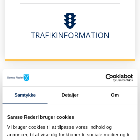
TRAFIKINFORMATION
Har du en kundeaftale med os?
Spørgsmål og svar for dig
Samtykke
Detaljer
Om
med kundeaftale
Samsø Rederi bruger cookies
Vi bruger cookies til at tilpasse vores indhold og
annoncer, til at vise dig funktioner til sociale medier og til