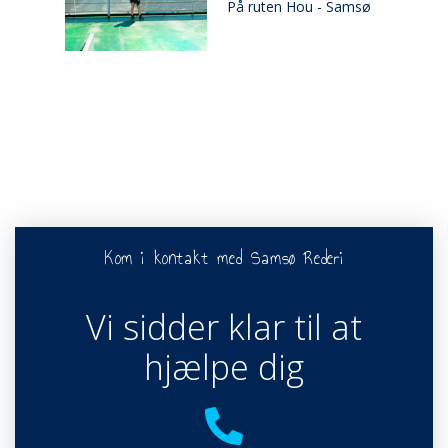
ø
Kom i kontakt med Samsø Rederi
Vi sidder klar til at
hjælpe dig