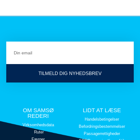
TILMELD DIG NYHEDSBREV
OM SAMSØ
LIDT AT LÆSE
REDERI
Handelsbetingelser
Virksomhedsdata
Befordringsbestemmelser
Ruter
Passagerrettigheder
Færger