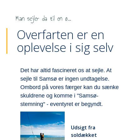
Man sejler da til en ø...
Overfarten er en
oplevelse i sig selv
Færgen PRINSESSE ISABELLA fragter
V
hvert år over 450.000 passagerer
f
ke
mellem Hou og Samsø. Færgen har
f
plads til 160 biler og 580 passagerer.
e
Færgen PRINSESSE
ISABELLA
Ruten Hou - Samsø