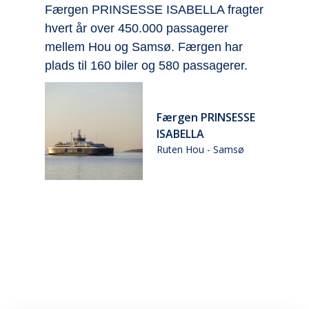
Færgen PRINSESSE ISABELLA fragter
V
hvert år over 450.000 passagerer
f
ke
mellem Hou og Samsø. Færgen har
f
plads til 160 biler og 580 passagerer.
e
Færgen PRINSESSE
ISABELLA
Ruten Hou - Samsø
ø