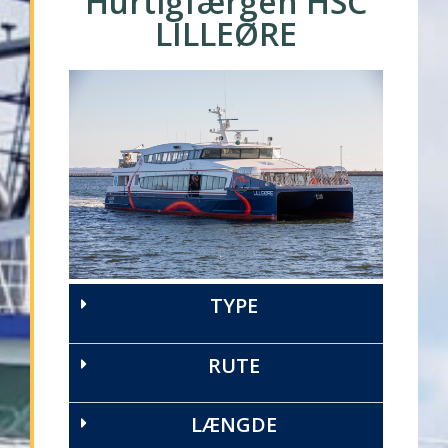
Hurtigfærgen HSC
LILLEØRE
TYPE
RUTE
LÆNGDE