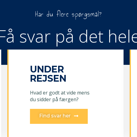
Har du flere spørgsmål?
Få svar på det hel
UNDER
REJSEN
Hvad er godt at vide mens
du sidder på færgen?
Find svar her