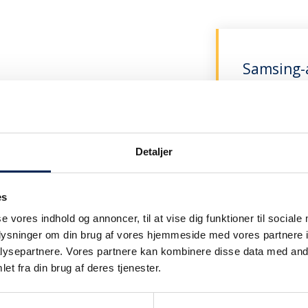
Samsing-a
le med os og har derfor nok nogle
Find svar på
let svar på netop dine spørgsmål
aftale og Ø-ko
Detaljer
es
Fritidssa
se vores indhold og annoncer, til at vise dig funktioner til sociale
Find svar på 
oplysninger om din brug af vores hjemmeside med vores partnere i
Fritidssamsing
ysepartnere. Vores partnere kan kombinere disse data med andr
et fra din brug af deres tjenester.