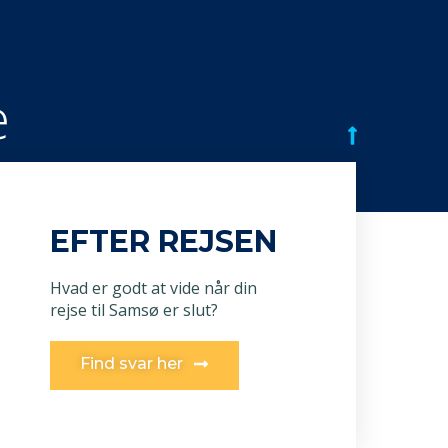
e
EFTER REJSEN
Hvad er godt at vide når din
rejse til Samsø er slut?
Find svar her