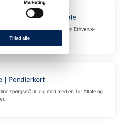
Marketing
aftale | Storkunde-aftale
dine spørgsmål til jer med med en Erhvervs-
kunde-Aftale her.​
Tillad alle
e | Pendlerkort
dine spørgsmål til dig med med en Tur-Aftale og
r.​