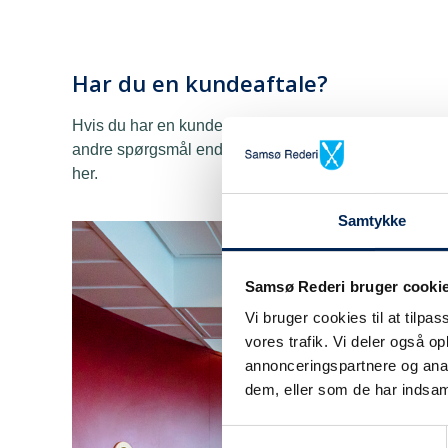
Har du en kundeaftale?
Hvis du har en kundeaftale, har du nogle specialafta
andre spørgsmål end andre kunder. Derfor har vi sam
her.
Samtykke
Samsø Rederi bruger cooki
Vi bruger cookies til at tilpas
vores trafik. Vi deler også 
annonceringspartnere og anal
dem, eller som de har indsaml
Samtykkevalg