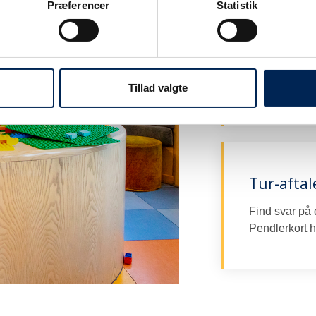
Præferencer
Statistik
Erhvervs-
Find svar på 
Aftale og Stor
Tillad valgte
Tur-aftal
Find svar på 
Pendlerkort he