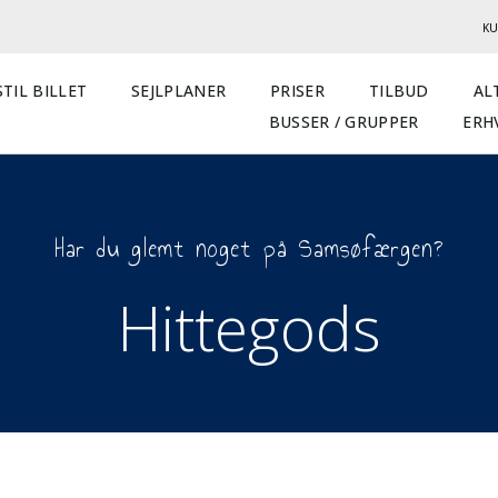
KU
TIL BILLET
SEJLPLANER
PRISER
TILBUD
AL
BUSSER / GRUPPER
ERH
Har du glemt noget på Samsøfærgen?
Hittegods