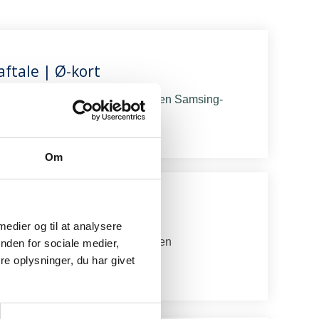
ftale | Ø-kort
 dine spørgsmål til dig med med en Samsing-
rt her.
Om
msing-aftale | Ø-kort
 medier og til at analysere
dine spørgsmål til dig med med en
nden for sociale medier,
-aftale og Ø-kort her.​
e oplysninger, du har givet