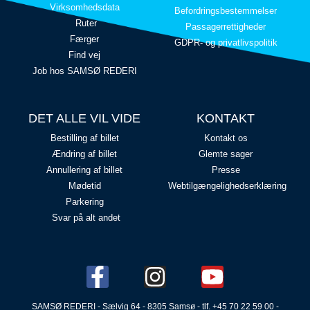
Virksomhedsdata
Befordringsbestemmelser
Ruter
Passagerrettigheder
Færger
GDPR- og privatlivspolitik
Find vej
Job hos SAMSØ REDERI
DET ALLE VIL VIDE
KONTAKT
Bestilling af billet
Kontakt os
Ændring af billet
Glemte sager
Annullering af billet
Presse
Mødetid
Webtilgængelighedserklæring
Parkering
Svar på alt andet
SAMSØ REDERI - Sælvig 64 - 8305 Samsø - tlf. +45 70 22 59 00 -