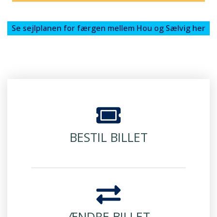
Se sejlplanen for færgen mellem Hou og Sælvig her
BESTIL BILLET
ÆNDRE BILLET