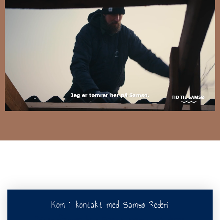
Kom i kontakt med Samsø Rederi
Priser færgen Hou Samsø øverst på denne