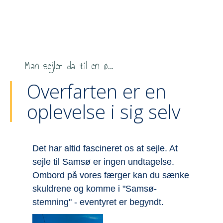
Man sejler da til en ø...
Overfarten er en
oplevelse i sig selv
Det har altid fascineret os at sejle. At
F
sejle til Samsø er ingen undtagelse.
h
r
Ombord på vores færger kan du sænke
m
se
skuldrene og komme i "Samsø-
p
stemning" - eventyret er begyndt.