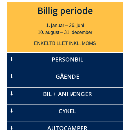
Billig periode
1. januar – 26. juni
10. august – 31. december
ENKELTBILLET INKL. MOMS
PERSONBIL
GÅENDE
BIL + ANHÆNGER
CYKEL
AUTOCAMPER