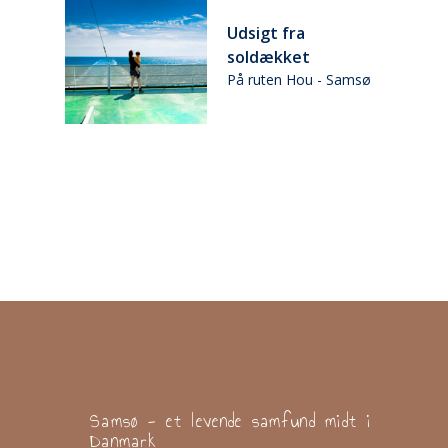
d
Udsigt fra
soldækket
ø
På ruten Hou - Samsø
Samsø - et levende samfund midt i
Danmark