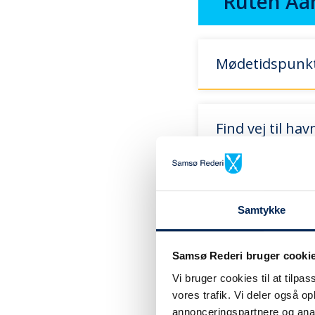
Ruten Aar
Mødetidspunk
Find vej til ha
Ændring / annul
Samtykke
Handicappede /
Samsø Rederi bruger cooki
Vi bruger cookies til at tilpas
vores trafik. Vi deler også 
annonceringspartnere og anal