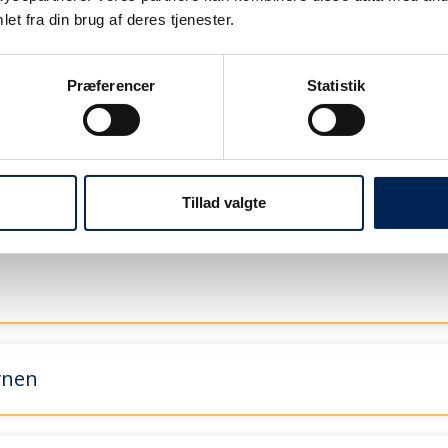
og fra Dokk1
et fra din brug af deres tjenester.
Præferencer
Statistik
Sælvig
ortmidler
Tillad valgte
vnen