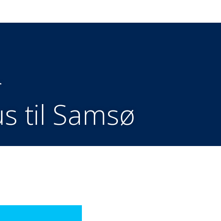
r
us til Samsø