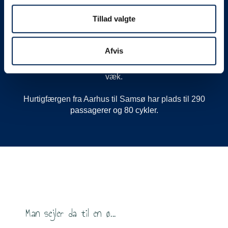
Samsø på en time.
Tillad valgte
Se sejlplan Aarhus til Samsø øverst på denne side.
Afvis
Dokk1 ligger 100 meter fra Letbanen, og byens
gågade med caféer og butikker er få minutters gang
væk.
Hurtigfærgen fra Aarhus til Samsø har plads til 290
passagerer og 80 cykler.
Man sejler da til en ø...