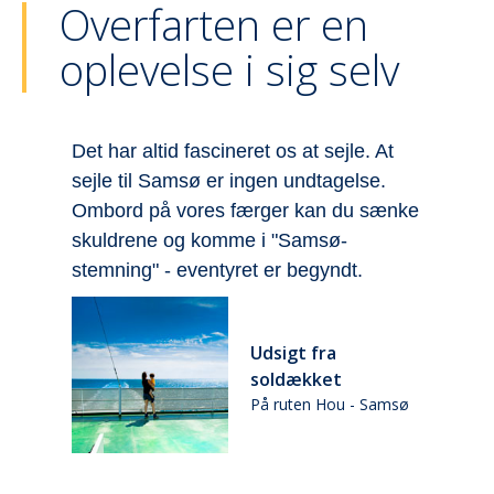
Overfarten er en
oplevelse i sig selv
Det har altid fascineret os at sejle. At
F
sejle til Samsø er ingen undtagelse.
h
r
Ombord på vores færger kan du sænke
m
se
skuldrene og komme i "Samsø-
p
stemning" - eventyret er begyndt.
d
Udsigt fra
soldækket
ø
På ruten Hou - Samsø