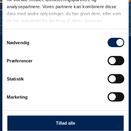
analysepartnere. Vores partnere kan kombinere disse
data med andre oplysninger, du har givet dem, eller som
de har indsamlet fra din brug af deres tjenester.
Samtykkevalg
Nødvendig
Hurtigfærge fra Aarhus til
Samsø
Præferencer
Statistik
Vi tager dig fra Dokk1 midt i Aarhus til
Samsø på en time
Marketing
Vores hurtigfærge Lilleøre forbinder smilets by med
Samsø.
Tillad alle
Vi sejler fra Dokk1 midt i Aarhus centrum til skønne