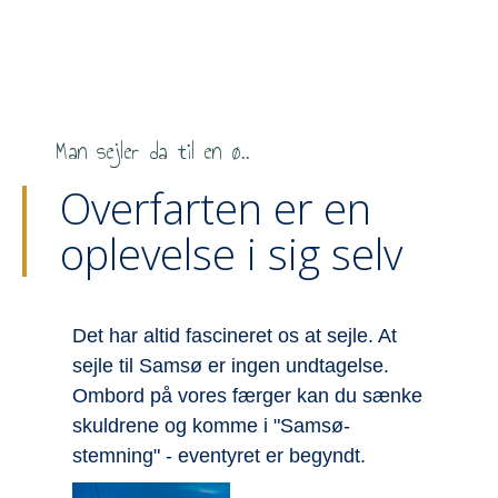
Man sejler da til en ø..
Overfarten er en
oplevelse i sig selv
Det har altid fascineret os at sejle. At
F
sejle til Samsø er ingen undtagelse.
h
r
Ombord på vores færger kan du sænke
m
se
skuldrene og komme i "Samsø-
p
stemning" - eventyret er begyndt.