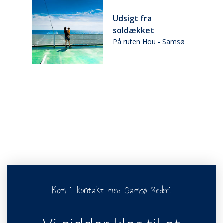
d
Udsigt fra
soldækket
ø
På ruten Hou - Samsø
Kom i kontakt med Samsø Rederi