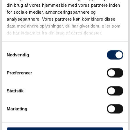
din brug af vores hjemmeside med vores partnere inden
PAKETE UND FRACHT
for sociale medier, annonceringspartnere og
analysepartnere. Vores partnere kan kombinere disse
data med andre oplysninger, du har givet dem, eller som
de har indsamlet fra din brug af deres tjenester.
Standard Tarife
Samtykkevalg
Nødvendig
27. Juni – 9. August
PRINSESSE ISABELLA
Præferencer
EINFACHE FAHRT IN DKK
Statistik
PKW
Marketing
FUßGÄNGER