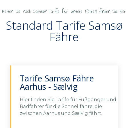
Reisen Sie nach Samsø? Tarife für unsere Fähren finden Sie hier​
Standard Tarife Samsø
Fähre
Tarife Samsø Fähre
Aarhus - Sælvig
Hier finden Sie Tarife für Fußgänger und
Radfahrer für die Schnellfähre, die
Tarife sehen Aarhus -
zwischen Aarhus und Sælvig fährt.
Samsø