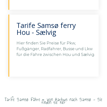
Tarife Aarhus - Samsø
Tarife Samsø ferry
Hou - Sælvig
Hier finden Sie Preise für Pkw,
Fußgänger, Radfahrer, Busse und Lkw
Tarife sehen Hou - Samsø
für die Fähre zwischen Hou und Sælvig.
here
Tarife Hou - Samsø here
Tarife Samsø Fähre - von Aarhus nach Samsø - Sie
finden sie hier​