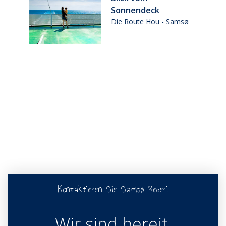
Die Route Hou - Samsø
sø
Kontaktieren Sie Samsø Rederi
Wir sind bereit,