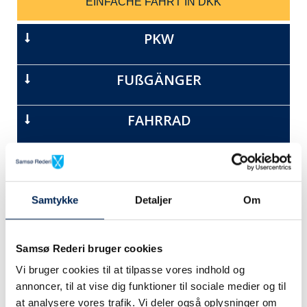
EINFACHE FAHRT IN DKK
PKW
FUßGÄNGER
FAHRRAD
PKW MIT ANHÄNGER
WOHNMOBIL
Samtykke
Detaljer
Om
MOTORRAD
Samsø Rederi bruger cookies
Vi bruger cookies til at tilpasse vores indhold og
MOPED
annoncer, til at vise dig funktioner til sociale medier og til
at analysere vores trafik. Vi deler også oplysninger om