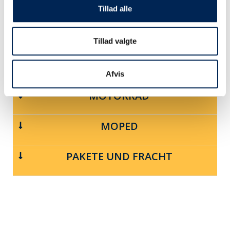
FAHRRAD
Tillad alle
PKW MIT ANHÄNGER
Tillad valgte
WOHNMOBIL
Afvis
MOTORRAD
MOPED
PAKETE UND FRACHT