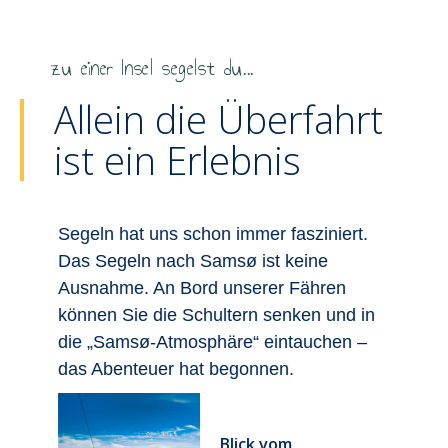
zu einer Insel segelst du...
Allein die Überfahrt
ist ein Erlebnis
.
Jedes Jahr befördert die Fähre
W
PRINCESS ISABELLA über 450.000
a
Passagiere zwischen Hou und Samsø.
Ü
in
Die Fähre bietet Platz für 160 Autos
F
–
und 580 Passagiere.
f
Die Fähre PRINSESSE
ISABELLA