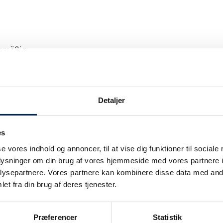
anmäßig.
Detaljer
es
Unsere Verkehrsinformation wir nur bei Ver
se vores indhold og annoncer, til at vise dig funktioner til sociale
upgedatet.
oplysninger om din brug af vores hjemmeside med vores partnere i
Wir legen großen Wert darauf, unsere Kunden
ie
ysepartnere. Vores partnere kan kombinere disse data med andr
können also sicher sein: Wenn wir sagen, da
et fra din brug af deres tjenester.
auch.
Sobald wir wissen, dass wir nicht planmäßig
Præferencer
Statistik
informieren.