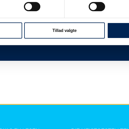
twas
Wir sind immer sehr beschäftigt, wenn wir n
Ihnen, dieser Seite zu folgen und uns nicht 
mehr zu sagen haben, als Sie hier lesen kö
Tillad valgte
Vielen Dank für Ihr Verständnis.