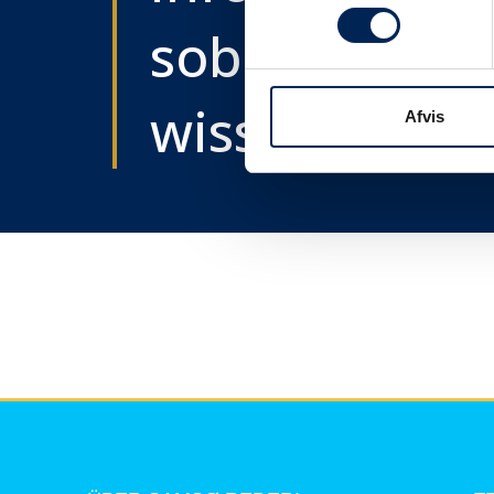
sobald wir e
wissen....
Afvis