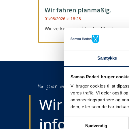
Wir fahren planmäßig.
01/08/2026
18:28
Wir verkehren auf beiden Strecken pl
Samtykke
Samsø Rederi bruger cooki
Wir geben immer Bescheid
Vi bruger cookies til at tilpas
vores trafik. Vi deler også 
Wir werden S
annonceringspartnere og anal
dem, eller som de har indsaml
informieren,
Samtykkevalg
Nødvendig