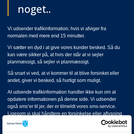
noget..
Vi udsender trafikinformation, hvis vi afviger fra
normalen med mere end 15 minutter.
Vi sætter en dyd i at give vores kunder besked. Så du
kan være sikker på, at hvis der står at vi sejler
planmæssigt, så sejler vi planmæssigt.
Så snart vi ved, at vi kommer til at blive forsinket eller
andet, giver vi besked, så hurtigt som muligt.
At udsende trafikinformation handler ikke kun om at
opdatere informationen på denne side. Vi udsender
også sms’er til jer, der er tilmeldt vores sms-service.
Ligesom vi skal håndtere en forsinkelse eller aflysning
ved at lukke afgange i vores system, evt. flytte kunder til
nye afgange, ringe til vognmænd der skal have flyttet