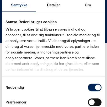
deres lastbiler til nye afgange og meget andet.
Samtykke
Detaljer
Om
Vi har derfor altid meget travlt, når vi oplever forsinkelser
eller aflysninger. Derfor opfordrer vi jer til at følge med
her på siden og ikke ringe eller skrive til os, da vi ikke
Samsø Rederi bruger cookies
har mere at fortælle end I kan læse her.
Vi bruger cookies til at tilpasse vores indhold og
annoncer, til at vise dig funktioner til sociale medier og til
Vi takker for jeres forståelse.
at analysere vores trafik. Vi deler også oplysninger om
din brug af vores hjemmeside med vores partnere inden
for sociale medier, annonceringspartnere og
Få trafikinformation på
analysepartnere. Vores partnere kan kombinere disse
sms
data med andre oplysninger, du har givet dem, eller som
de har indsamlet fra din brug af deres tjenester.
Tilmeld dig vores sms-service, så kan du være sikker på at
få besked, så snart vi har noget at fortælle, uden at skulle
Samtykkevalg
tjekke vores hjemmeside eller ringe til os.
Nødvendig
Præferencer