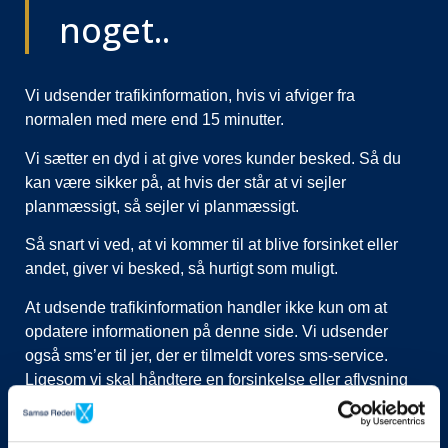
noget..
Vi udsender trafikinformation, hvis vi afviger fra
normalen med mere end 15 minutter.
Vi sætter en dyd i at give vores kunder besked. Så du
kan være sikker på, at hvis der står at vi sejler
planmæssigt, så sejler vi planmæssigt.
Så snart vi ved, at vi kommer til at blive forsinket eller
andet, giver vi besked, så hurtigt som muligt.
At udsende trafikinformation handler ikke kun om at
opdatere informationen på denne side. Vi udsender
også sms’er til jer, der er tilmeldt vores sms-service.
Ligesom vi skal håndtere en forsinkelse eller aflysning
ved at lukke afgange i vores system, evt. flytte kunder til
nye afgange, ringe til vognmænd der skal have flyttet