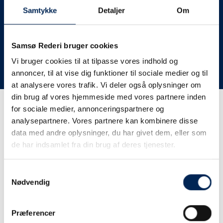
deres lastbiler til nye afgange og meget andet.
Samtykke
Detaljer
Om
Vi har derfor altid meget travlt, når vi oplever forsinkelser
eller aflysninger. Derfor opfordrer vi jer til at følge med
her på siden og ikke ringe eller skrive til os, da vi ikke
Samsø Rederi bruger cookies
har mere at fortælle end I kan læse her.
Vi bruger cookies til at tilpasse vores indhold og
annoncer, til at vise dig funktioner til sociale medier og til
Vi takker for jeres forståelse.
at analysere vores trafik. Vi deler også oplysninger om
din brug af vores hjemmeside med vores partnere inden
for sociale medier, annonceringspartnere og
Få trafikinformation på
analysepartnere. Vores partnere kan kombinere disse
sms
data med andre oplysninger, du har givet dem, eller som
de har indsamlet fra din brug af deres tjenester.
Tilmeld dig vores sms-service, så kan du være sikker på at
få besked, så snart vi har noget at fortælle, uden at skulle
Samtykkevalg
tjekke vores hjemmeside eller ringe til os.
Nødvendig
Præferencer