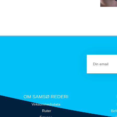
OM SAMSØ REDERI
Virksomhedsdata
Ruter
Bef