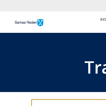
BES
Tr