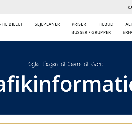
KU
TIL BILLET
SEJLPLANER
PRISER
TILBUD
AL
BUSSER / GRUPPER
ERH
Sejler færgen til Samsø til tiden?
afikinformat