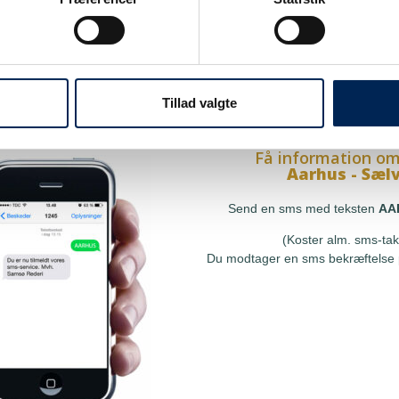
på sms
Få information om
Hou - Sælvi
res sms-service, så kan du
Send en sms med teksten
at få besked, så snart vi har
(Koster alm. sms-tak
le, uden at skulle tjekke vores
Tillad valgte
Du modtager en sms bekræftelse p
r ringe til os.
Få information om
Aarhus - Sæl
Send en sms med teksten
AA
(Koster alm. sms-tak
Du modtager en sms bekræftelse p