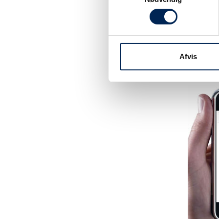
Tilmeld dig vo
være sikker på 
noget at fortæl
Afvis
hjemmeside elle