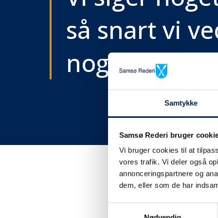
så snart vi ve
noget..
Samtykke
Samsø Rederi bruger cooki
Vi bruger cookies til at tilpas
vores trafik. Vi deler også 
annonceringspartnere og anal
dem, eller som de har indsaml
Få tra
Samtykkevalg
Nødvendig