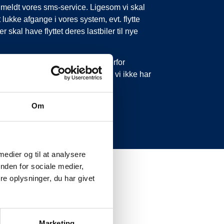
tilmeldt vores sms-service. Ligesom vi skal
 lukke afgange i vores system, evt. flytte
 skal have flyttet deres lastbiler til nye
 forsinkelser eller aflysninger. Derfor
 ikke ringe eller skrive til os, da vi ikke har
Om
 medier og til at analysere
nden for sociale medier,
e oplysninger, du har givet
Marketing