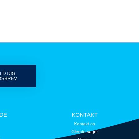
LD DIG
DSBREV
IDE
KONTAKT
Kontakt os
Glemte sager