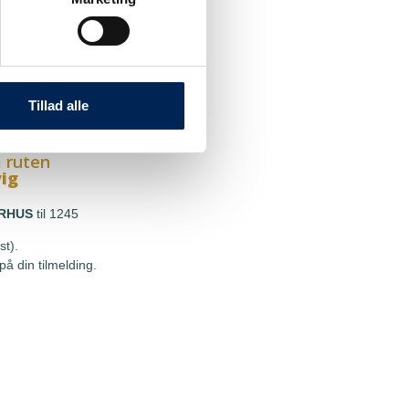
 ruten
g
HOU
til 1245
st).
Tillad alle
å din tilmelding.
 ruten
vig
RHUS
til 1245
st).
å din tilmelding.