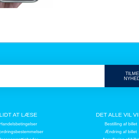
TILME
NYHE
LIDT AT LÆSE
DET ALLE VIL V
Handelsbetingelser
Bestilling af billet
ordringsbestemmelser
Ændring af billet