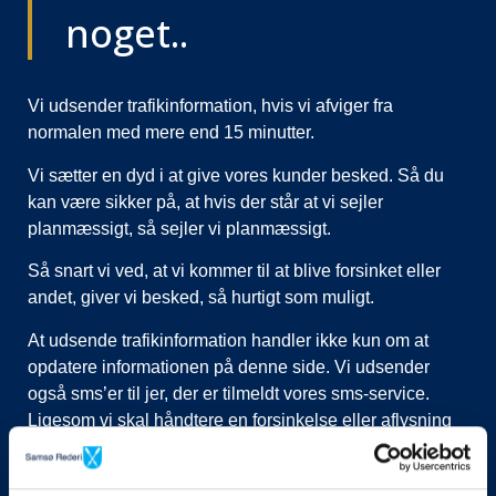
noget..
Vi udsender trafikinformation, hvis vi afviger fra
normalen med mere end 15 minutter.
Vi sætter en dyd i at give vores kunder besked. Så du
kan være sikker på, at hvis der står at vi sejler
planmæssigt, så sejler vi planmæssigt.
Så snart vi ved, at vi kommer til at blive forsinket eller
andet, giver vi besked, så hurtigt som muligt.
At udsende trafikinformation handler ikke kun om at
opdatere informationen på denne side. Vi udsender
også sms’er til jer, der er tilmeldt vores sms-service.
Ligesom vi skal håndtere en forsinkelse eller aflysning
ved at lukke afgange i vores system, evt. flytte kunder til
nye afgange, ringe til vognmænd der skal have flyttet