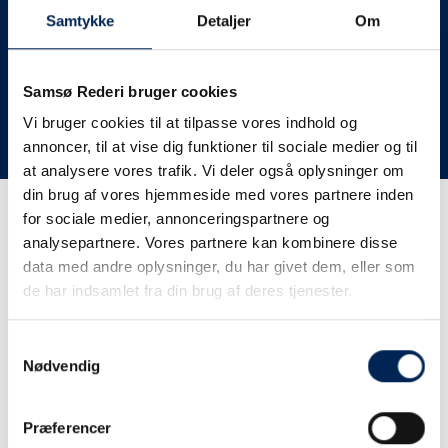
deres lastbiler til nye afgange og meget andet.
Samtykke
Detaljer
Om
Vi har derfor altid meget travlt, når vi oplever forsinkelser
eller aflysninger. Derfor opfordrer vi jer til at følge med
her på siden og ikke ringe eller skrive til os, da vi ikke
Samsø Rederi bruger cookies
har mere at fortælle end I kan læse her.
Vi bruger cookies til at tilpasse vores indhold og
annoncer, til at vise dig funktioner til sociale medier og til
Vi takker for jeres forståelse.
at analysere vores trafik. Vi deler også oplysninger om
din brug af vores hjemmeside med vores partnere inden
for sociale medier, annonceringspartnere og
Få trafikinformation på
analysepartnere. Vores partnere kan kombinere disse
sms
data med andre oplysninger, du har givet dem, eller som
de har indsamlet fra din brug af deres tjenester.
Tilmeld dig vores sms-service, så kan du være sikker på at
få besked, så snart vi har noget at fortælle, uden at skulle
Samtykkevalg
tjekke vores hjemmeside eller ringe til os.
Nødvendig
Præferencer