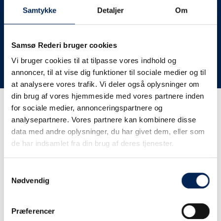
deres lastbiler til nye afgange og meget andet.
Samtykke
Detaljer
Om
Vi har derfor altid meget travlt, når vi oplever forsinkelser
eller aflysninger. Derfor opfordrer vi jer til at følge med
her på siden og ikke ringe eller skrive til os, da vi ikke
Samsø Rederi bruger cookies
har mere at fortælle end I kan læse her.
Vi bruger cookies til at tilpasse vores indhold og
annoncer, til at vise dig funktioner til sociale medier og til
Vi takker for jeres forståelse.
at analysere vores trafik. Vi deler også oplysninger om
din brug af vores hjemmeside med vores partnere inden
for sociale medier, annonceringspartnere og
Få trafikinformation på
analysepartnere. Vores partnere kan kombinere disse
sms
data med andre oplysninger, du har givet dem, eller som
de har indsamlet fra din brug af deres tjenester.
Tilmeld dig vores sms-service, så kan du være sikker på at
få besked, så snart vi har noget at fortælle, uden at skulle
Samtykkevalg
tjekke vores hjemmeside eller ringe til os.
Nødvendig
Præferencer