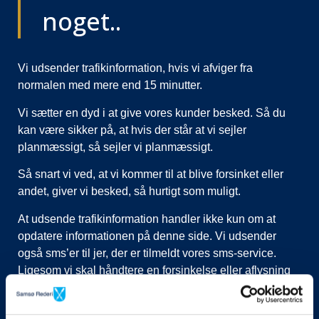
noget..
Vi udsender trafikinformation, hvis vi afviger fra
normalen med mere end 15 minutter.
Vi sætter en dyd i at give vores kunder besked. Så du
kan være sikker på, at hvis der står at vi sejler
planmæssigt, så sejler vi planmæssigt.
Så snart vi ved, at vi kommer til at blive forsinket eller
andet, giver vi besked, så hurtigt som muligt.
At udsende trafikinformation handler ikke kun om at
opdatere informationen på denne side. Vi udsender
også sms’er til jer, der er tilmeldt vores sms-service.
Ligesom vi skal håndtere en forsinkelse eller aflysning
ved at lukke afgange i vores system, evt. flytte kunder til
nye afgange, ringe til vognmænd der skal have flyttet