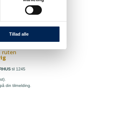
 ruten
g
HOU
til 1245
st).
Tillad alle
å din tilmelding.
 ruten
vig
RHUS
til 1245
st).
å din tilmelding.