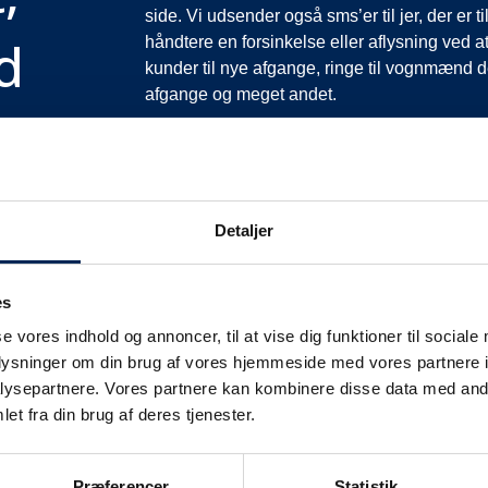
side. Vi udsender også sms’er til jer, der er 
d
håndtere en forsinkelse eller aflysning ved at
kunder til nye afgange, ringe til vognmænd der
afgange og meget andet.
Vi har derfor altid meget travlt, når vi oplever
opfordrer vi jer til at følge med her på siden og
mere at fortælle end I kan læse her.
Vi takker for jeres forståelse.
Detaljer
es
se vores indhold og annoncer, til at vise dig funktioner til sociale
oplysninger om din brug af vores hjemmeside med vores partnere i
ysepartnere. Vores partnere kan kombinere disse data med andr
et fra din brug af deres tjenester.
fikinformation
Præferencer
Statistik