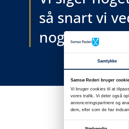
så snart vi ve
noget..
Samtykke
Samsø Rederi bruger cooki
Vi bruger cookies til at tilpas
vores trafik. Vi deler også 
annonceringspartnere og anal
dem, eller som de har indsaml
Få tra
Samtykkevalg
Nødvendig