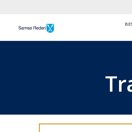
BES
Tr