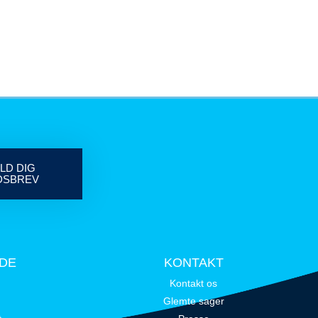
LD DIG
DSBREV
IDE
KONTAKT
Kontakt os
Glemte sager