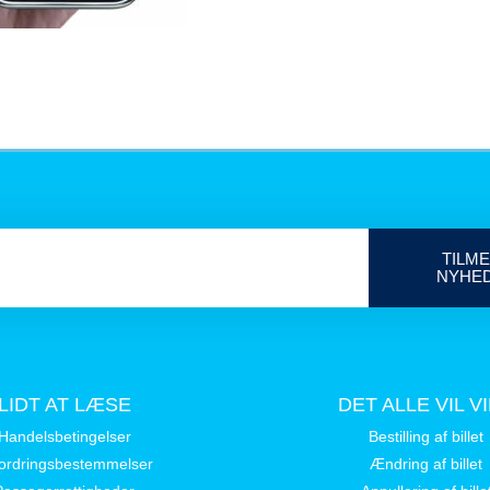
TILME
NYHE
LIDT AT LÆSE
DET ALLE VIL V
Handelsbetingelser
Bestilling af billet
ordringsbestemmelser
Ændring af billet