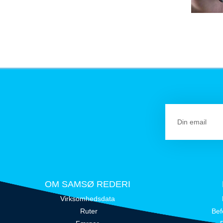
OM SAMSØ REDERI
Virksomhedsdata
Ruter
Bef