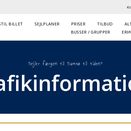
KU
TIL BILLET
SEJLPLANER
PRISER
TILBUD
AL
BUSSER / GRUPPER
ERH
Sejler færgen til Samsø til tiden?
afikinformat