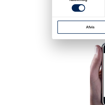
Tilmeld dig vo
være sikker på 
noget at fortæl
Afvis
hjemmeside elle