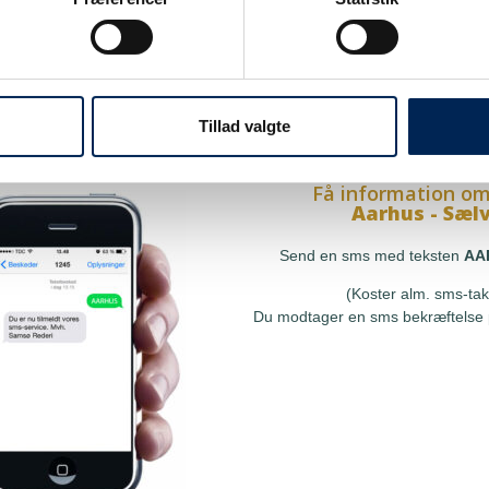
på sms
Få information om
Hou - Sælvi
res sms-service, så kan du
Send en sms med teksten
at få besked, så snart vi har
(Koster alm. sms-tak
le, uden at skulle tjekke vores
Tillad valgte
Du modtager en sms bekræftelse p
r ringe til os.
Få information om
Aarhus - Sæl
Send en sms med teksten
AA
(Koster alm. sms-tak
Du modtager en sms bekræftelse p