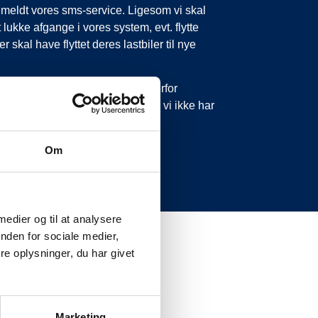
tilmeldt vores sms-service. Ligesom vi skal
 lukke afgange i vores system, evt. flytte
 skal have flyttet deres lastbiler til nye
 forsinkelser eller aflysninger. Derfor
 ikke ringe eller skrive til os, da vi ikke har
Om
 medier og til at analysere
nden for sociale medier,
e oplysninger, du har givet
Marketing