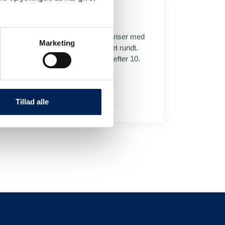
Priser for samsinger
Som samsing rejser du til billige priser med
Marketing
færgerne til og fra Samsø hele året rundt.
Du får endda ekstra pendlerrabat efter 10.
tur inden for en kalendermåned.
Se priser her
Tillad alle