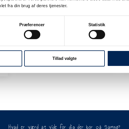
et fra din brug af deres tjenester.
MCSamsing-aftale
Som fastboende på Samsø kan du oprette
Præferencer
Statistik
en MCSamsing-aftale med Samsø Rederi.
Aftalen giver rabat på rejser med
motorcykel på ruten Sælvig - Hou
Læs mere her
Tillad valgte
Hvad er værd at vide for dig der bor på Samsø?