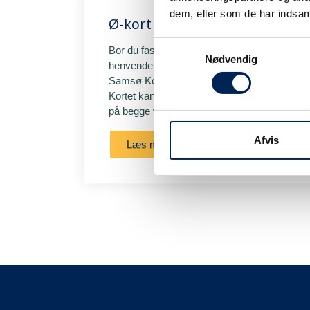
dem, eller som de har indsaml
Ø-kort samsinger
Samtykkevalg
Bor du fast på Samsø, kan du ved
Nødvendig
henvendelse ved Borgerservice hos
Samsø Kommune få udstedt et ø-kort.
Kortet kan bruges til at rejse til nedsat pris
på begge vores ruter.
Afvis
Læs mere her