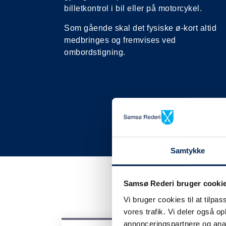
billetkontrol i bil eller på motorcykel.
Som gående skal det fysiske ø-kort altid
medbringes og fremvises ved
ombordstigning.
Samtykke
Samsø Rederi bruger cooki
Vi bruger cookies til at tilpas
vores trafik. Vi deler også 
annonceringspartnere og anal