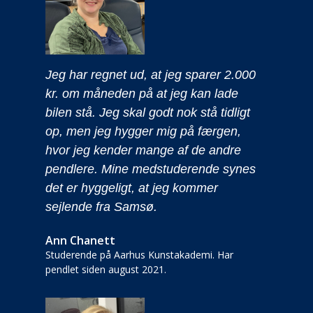
Jeg har regnet ud, at jeg sparer 2.000
D
ed
kr. om måneden på at jeg kan lade
L
bilen stå. Jeg skal godt nok stå tidligt
é
op, men jeg hygger mig på færgen,
f
hvor jeg kender mange af de andre
m
pendlere. Mine medstuderende synes
o
og
det er hyggeligt, at jeg kommer
m
sejlende fra Samsø.
ik
Ann Chanett
L
Studerende på Aarhus Kunstakademi. Har
Di
pendlet siden august 2021.
si