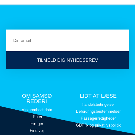
TILMELD DIG NYHEDSBREV
OM SAMSØ
LIDT AT LÆSE
REDERI
Handelsbetingelser
Virksomhedsdata
Befordringsbestemmelser
Ruter
Passagerrettigheder
Færger
GDPR- og privatlivspolitik
Find vej