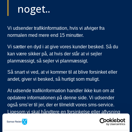
noget..
Vi udsender trafikinformation, hvis vi afviger fra
normalen med mere end 15 minutter.
Vi sætter en dyd i at give vores kunder besked. Så du
kan være sikker på, at hvis der står at vi sejler
planmæssigt, så sejler vi planmæssigt.
Så snart vi ved, at vi kommer til at blive forsinket eller
andet, giver vi besked, så hurtigt som muligt.
At udsende trafikinformation handler ikke kun om at
opdatere informationen på denne side. Vi udsender
også sms’er til jer, der er tilmeldt vores sms-service.
Ligesom vi skal håndtere en forsinkelse eller aflysning
ved at lukke afgange i vores system, evt. flytte kunder til
nye afgange, ringe til vognmænd der skal have flyttet