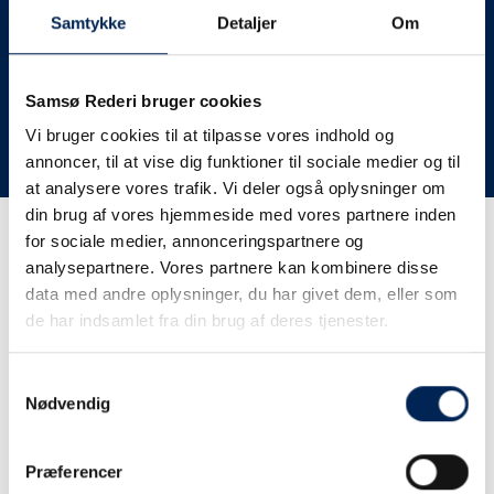
deres lastbiler til nye afgange og meget andet.
Samtykke
Detaljer
Om
Vi har derfor altid meget travlt, når vi oplever forsinkelser
eller aflysninger. Derfor opfordrer vi jer til at følge med
her på siden og ikke ringe eller skrive til os, da vi ikke
Samsø Rederi bruger cookies
har mere at fortælle end I kan læse her.
Vi bruger cookies til at tilpasse vores indhold og
annoncer, til at vise dig funktioner til sociale medier og til
Vi takker for jeres forståelse.
at analysere vores trafik. Vi deler også oplysninger om
din brug af vores hjemmeside med vores partnere inden
for sociale medier, annonceringspartnere og
Få trafikinformation på
analysepartnere. Vores partnere kan kombinere disse
sms
data med andre oplysninger, du har givet dem, eller som
de har indsamlet fra din brug af deres tjenester.
Tilmeld dig vores sms-service, så kan du være sikker på at
få besked, så snart vi har noget at fortælle, uden at skulle
Samtykkevalg
tjekke vores hjemmeside eller ringe til os.
Nødvendig
Præferencer