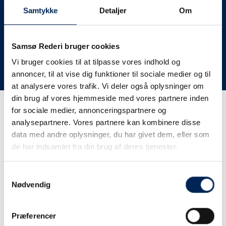
deres lastbiler til nye afgange og meget andet.
Samtykke
Detaljer
Om
Vi har derfor altid meget travlt, når vi oplever forsinkelser
eller aflysninger. Derfor opfordrer vi jer til at følge med
her på siden og ikke ringe eller skrive til os, da vi ikke
Samsø Rederi bruger cookies
har mere at fortælle end I kan læse her.
Vi bruger cookies til at tilpasse vores indhold og
annoncer, til at vise dig funktioner til sociale medier og til
Vi takker for jeres forståelse.
at analysere vores trafik. Vi deler også oplysninger om
din brug af vores hjemmeside med vores partnere inden
for sociale medier, annonceringspartnere og
Få trafikinformation på
analysepartnere. Vores partnere kan kombinere disse
sms
data med andre oplysninger, du har givet dem, eller som
de har indsamlet fra din brug af deres tjenester.
Tilmeld dig vores sms-service, så kan du være sikker på at
få besked, så snart vi har noget at fortælle, uden at skulle
Samtykkevalg
tjekke vores hjemmeside eller ringe til os.
Nødvendig
Præferencer