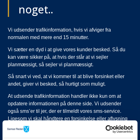
noget..
Vi udsender trafikinformation, hvis vi afviger fra
normalen med mere end 15 minutter.
Vi sætter en dyd i at give vores kunder besked. Så du
kan være sikker på, at hvis der står at vi sejler
planmæssigt, så sejler vi planmæssigt.
Så snart vi ved, at vi kommer til at blive forsinket eller
andet, giver vi besked, så hurtigt som muligt.
At udsende trafikinformation handler ikke kun om at
opdatere informationen på denne side. Vi udsender
også sms’er til jer, der er tilmeldt vores sms-service.
Ligesom vi skal håndtere en forsinkelse eller aflysning
ved at lukke afgange i vores system, evt. flytte kunder til
nye afgange, ringe til vognmænd der skal have flyttet