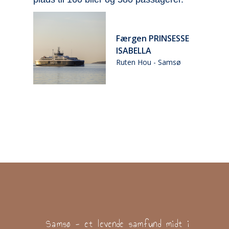
Færgen PRINSESSE
ISABELLA
Ruten Hou - Samsø
ø
Samsø - et levende samfund midt i