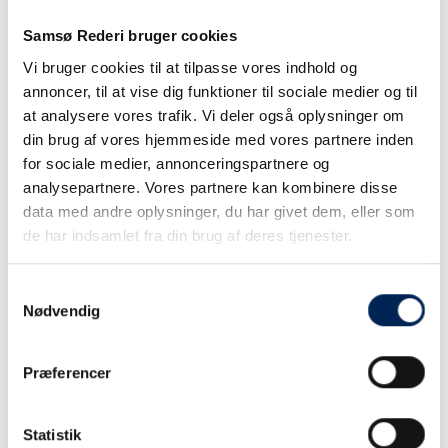
Hvad er en Fritidssamsing-aftale?
Samsø Rederi bruger cookies
Vi bruger cookies til at tilpasse vores indhold og
annoncer, til at vise dig funktioner til sociale medier og til
Hvordan opretter jeg en Fritidssamsing-
at analysere vores trafik. Vi deler også oplysninger om
aftale?
din brug af vores hjemmeside med vores partnere inden
for sociale medier, annonceringspartnere og
analysepartnere. Vores partnere kan kombinere disse
Hvad koster det at rejse med en
data med andre oplysninger, du har givet dem, eller som
Fritidssamsing-aftale?
de har indsamlet fra din brug af deres tjenester.
Samtykkevalg
Skal jeg bestille plads i forvejen?
Nødvendig
Præferencer
Hvornår skal jeg senest checke ind?
Statistik