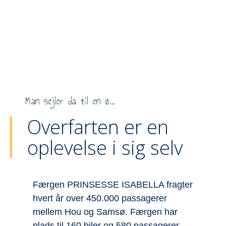
Man sejler da til en ø...
Overfarten er en
oplevelse i sig selv
Færgen PRINSESSE ISABELLA fragter
V
hvert år over 450.000 passagerer
f
ke
mellem Hou og Samsø. Færgen har
f
plads til 160 biler og 580 passagerer.
e