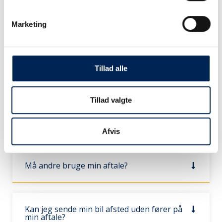
Kan jeg få en trailer eller en campingvogn
Marketing
med på min aftale?
Tillad alle
Kan jeg have flere biler på min aftale?
Tillad valgte
Skal jeg have mit ø-kort med når jeg rejser i
bil?
Afvis
Må andre bruge min aftale?
Kan jeg sende min bil afsted uden fører på
min aftale?