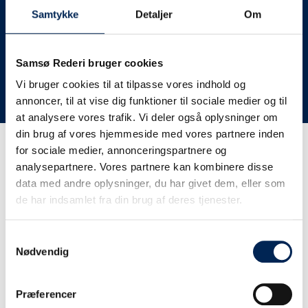
deres lastbiler til nye afgange og meget andet.
Samtykke
Detaljer
Om
Vi har derfor altid meget travlt, når vi oplever forsinkelser
eller aflysninger. Derfor opfordrer vi jer til at følge med
her på siden og ikke ringe eller skrive til os, da vi ikke
Samsø Rederi bruger cookies
har mere at fortælle end I kan læse her.
Vi bruger cookies til at tilpasse vores indhold og
annoncer, til at vise dig funktioner til sociale medier og til
Vi takker for jeres forståelse.
at analysere vores trafik. Vi deler også oplysninger om
din brug af vores hjemmeside med vores partnere inden
for sociale medier, annonceringspartnere og
Få trafikinformation på
analysepartnere. Vores partnere kan kombinere disse
sms
data med andre oplysninger, du har givet dem, eller som
de har indsamlet fra din brug af deres tjenester.
Tilmeld dig vores sms-service, så kan du være sikker på at
få besked, så snart vi har noget at fortælle, uden at skulle
Samtykkevalg
tjekke vores hjemmeside eller ringe til os.
Nødvendig
Præferencer