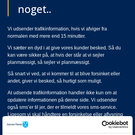
noget..
Vi udsender trafikinformation, hvis vi afviger fra
normalen med mere end 15 minutter.
Vi sætter en dyd i at give vores kunder besked. Så du
kan være sikker på, at hvis der står at vi sejler
planmæssigt, så sejler vi planmæssigt.
Så snart vi ved, at vi kommer til at blive forsinket eller
andet, giver vi besked, så hurtigt som muligt.
At udsende trafikinformation handler ikke kun om at
opdatere informationen på denne side. Vi udsender
også sms’er til jer, der er tilmeldt vores sms-service.
Ligesom vi skal håndtere en forsinkelse eller aflysning
ved at lukke afgange i vores system, evt. flytte kunder til
nye afgange, ringe til vognmænd der skal have flyttet