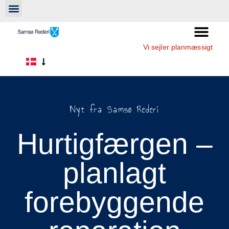
Vi sejler planmæssigt
Nyt fra Samsø Rederi
Hurtigfærgen –
planlagt
forebyggende