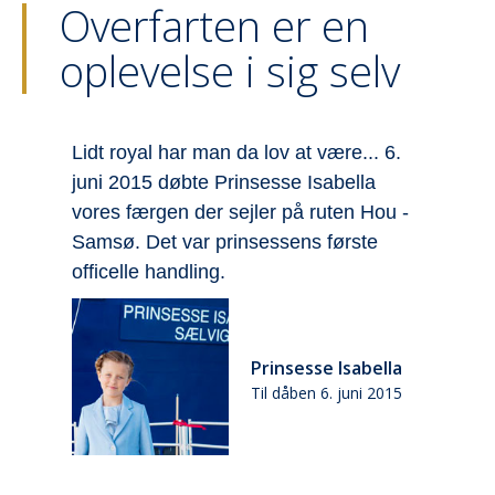
Overfarten er en
oplevelse i sig selv
år
Lidt royal har man da lov at være... 6.
V
juni 2015 døbte Prinsesse Isabella
S
vores færgen der sejler på ruten Hou -
f
Samsø. Det var prinsessens første
h
officelle handling.
S
E
Prinsesse Isabella
Til dåben 6. juni 2015