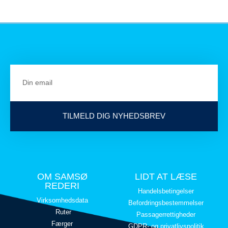
TILMELD DIG NYHEDSBREV
OM SAMSØ
LIDT AT LÆSE
REDERI
Handelsbetingelser
Virksomhedsdata
Befordringsbestemmelser
Ruter
Passagerrettigheder
Færger
GDPR- og privatlivspolitik