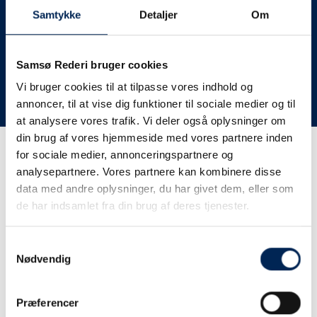
deres lastbiler til nye afgange og meget andet.
Samtykke
Detaljer
Om
Vi har derfor altid meget travlt, når vi oplever forsinkelser
eller aflysninger. Derfor opfordrer vi jer til at følge med
her på siden og ikke ringe eller skrive til os, da vi ikke
Samsø Rederi bruger cookies
har mere at fortælle end I kan læse her.
Vi bruger cookies til at tilpasse vores indhold og
annoncer, til at vise dig funktioner til sociale medier og til
Vi takker for jeres forståelse.
at analysere vores trafik. Vi deler også oplysninger om
din brug af vores hjemmeside med vores partnere inden
for sociale medier, annonceringspartnere og
Få trafikinformation på
analysepartnere. Vores partnere kan kombinere disse
sms
data med andre oplysninger, du har givet dem, eller som
de har indsamlet fra din brug af deres tjenester.
Tilmeld dig vores sms-service, så kan du være sikker på at
få besked, så snart vi har noget at fortælle, uden at skulle
Samtykkevalg
tjekke vores hjemmeside eller ringe til os.
Nødvendig
Præferencer