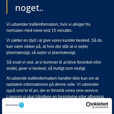
noget..
Vi udsender trafikinformation, hvis vi afviger fra
normalen med mere end 15 minutter.
Vi sætter en dyd i at give vores kunder besked. Så du
kan være sikker på, at hvis der står at vi sejler
planmæssigt, så sejler vi planmæssigt.
Så snart vi ved, at vi kommer til at blive forsinket eller
andet, giver vi besked, så hurtigt som muligt.
At udsende trafikinformation handler ikke kun om at
opdatere informationen på denne side. Vi udsender
også sms’er til jer, der er tilmeldt vores sms-service.
Ligesom vi skal håndtere en forsinkelse eller aflysning
ved at lukke afgange i vores system, evt. flytte kunder til
nye afgange, ringe til vognmænd der skal have flyttet