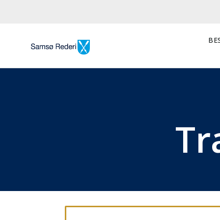
BES
Tr