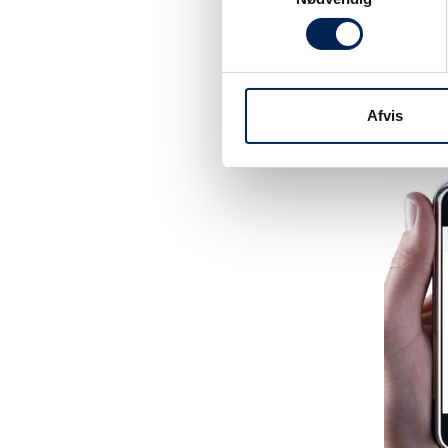
Tilmeld dig vo
være sikker på 
noget at fortæl
Afvis
hjemmeside elle