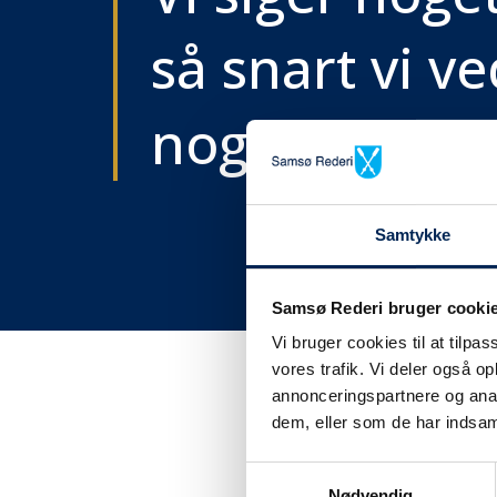
så snart vi ve
noget..
Samtykke
Samsø Rederi bruger cooki
Vi bruger cookies til at tilpas
vores trafik. Vi deler også 
annonceringspartnere og anal
dem, eller som de har indsaml
Få tra
Samtykkevalg
Nødvendig