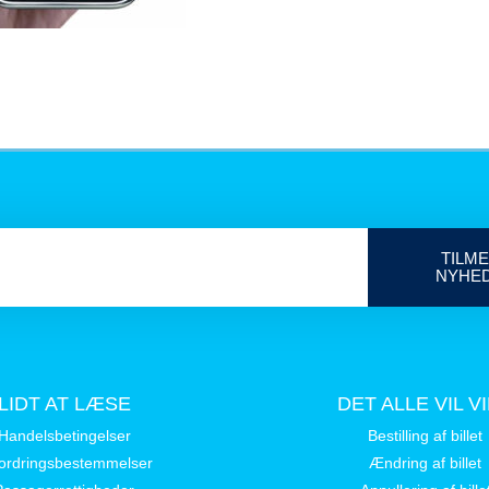
TILME
NYHE
LIDT AT LÆSE
DET ALLE VIL V
Handelsbetingelser
Bestilling af billet
ordringsbestemmelser
Ændring af billet