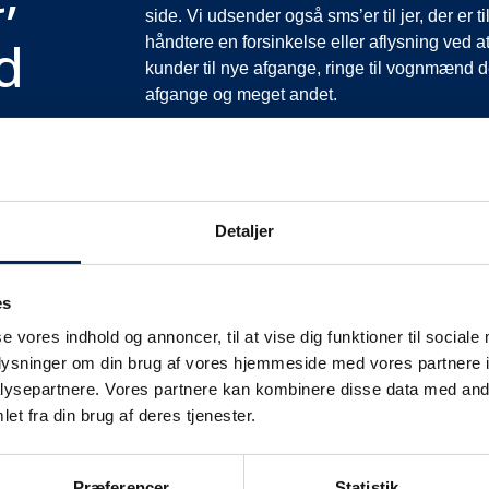
side. Vi udsender også sms’er til jer, der er 
d
håndtere en forsinkelse eller aflysning ved at
kunder til nye afgange, ringe til vognmænd der
afgange og meget andet.
Vi har derfor altid meget travlt, når vi oplever
opfordrer vi jer til at følge med her på siden og
mere at fortælle end I kan læse her.
Vi takker for jeres forståelse.
Detaljer
es
se vores indhold og annoncer, til at vise dig funktioner til sociale
oplysninger om din brug af vores hjemmeside med vores partnere i
ysepartnere. Vores partnere kan kombinere disse data med andr
et fra din brug af deres tjenester.
fikinformation
Præferencer
Statistik