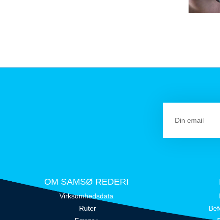
OM SAMSØ REDERI
Virksomhedsdata
Ruter
Bef