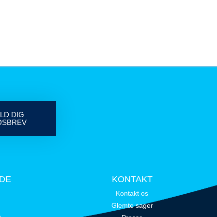
LD DIG
DSBREV
IDE
KONTAKT
Kontakt os
Glemte sager