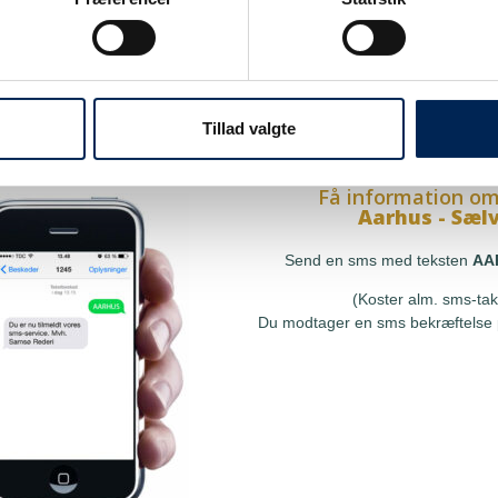
på sms
Få information om
Hou - Sælvi
res sms-service, så kan du
Send en sms med teksten
at få besked, så snart vi har
(Koster alm. sms-tak
le, uden at skulle tjekke vores
Tillad valgte
Du modtager en sms bekræftelse p
r ringe til os.
Få information om
Aarhus - Sæl
Send en sms med teksten
AA
(Koster alm. sms-tak
Du modtager en sms bekræftelse p