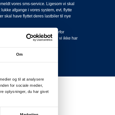
tilmeldt vores sms-service. Ligesom vi skal
 lukke afgange i vores system, evt. flytte
 skal have flyttet deres lastbiler til nye
 forsinkelser eller aflysninger. Derfor
 ikke ringe eller skrive til os, da vi ikke har
Om
 medier og til at analysere
nden for sociale medier,
e oplysninger, du har givet
Marketing