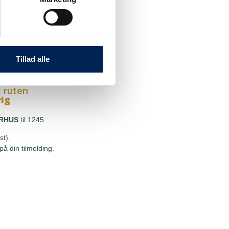
 ruten
g
HOU
til 1245
st).
Tillad alle
å din tilmelding.
 ruten
vig
RHUS
til 1245
st).
å din tilmelding.