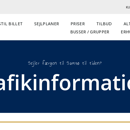
KU
TIL BILLET
SEJLPLANER
PRISER
TILBUD
AL
BUSSER / GRUPPER
ERH
Sejler færgen til Samsø til tiden?
afikinformat