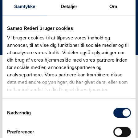
deres lastbiler til nye afgange og meget andet.
Samtykke
Detaljer
Om
Vi har derfor altid meget travlt, når vi oplever forsinkelser
eller aflysninger. Derfor opfordrer vi jer til at følge med
her på siden og ikke ringe eller skrive til os, da vi ikke
Samsø Rederi bruger cookies
har mere at fortælle end I kan læse her.
Vi bruger cookies til at tilpasse vores indhold og
annoncer, til at vise dig funktioner til sociale medier og til
Vi takker for jeres forståelse.
at analysere vores trafik. Vi deler også oplysninger om
din brug af vores hjemmeside med vores partnere inden
for sociale medier, annonceringspartnere og
Få trafikinformation på
analysepartnere. Vores partnere kan kombinere disse
sms
data med andre oplysninger, du har givet dem, eller som
de har indsamlet fra din brug af deres tjenester.
Tilmeld dig vores sms-service, så kan du være sikker på at
få besked, så snart vi har noget at fortælle, uden at skulle
Samtykkevalg
tjekke vores hjemmeside eller ringe til os.
Nødvendig
Præferencer