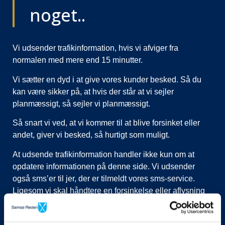
noget..
Vi udsender trafikinformation, hvis vi afviger fra
normalen med mere end 15 minutter.
Vi sætter en dyd i at give vores kunder besked. Så du
kan være sikker på, at hvis der står at vi sejler
planmæssigt, så sejler vi planmæssigt.
Så snart vi ved, at vi kommer til at blive forsinket eller
andet, giver vi besked, så hurtigt som muligt.
At udsende trafikinformation handler ikke kun om at
opdatere informationen på denne side. Vi udsender
også sms’er til jer, der er tilmeldt vores sms-service.
Ligesom vi skal håndtere en forsinkelse eller aflysning
ved at lukke afgange i vores system, evt. flytte kunder til
nye afgange, ringe til vognmænd der skal have flyttet