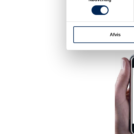
Tilmeld dig vo
være sikker på 
noget at fortæl
Afvis
hjemmeside elle