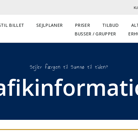
KU
TIL BILLET
SEJLPLANER
PRISER
TILBUD
AL
BUSSER / GRUPPER
ERH
Sejler færgen til Samsø til tiden?
afikinformat