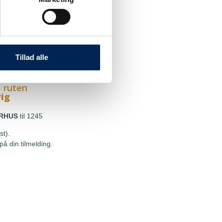
 ruten
g
HOU
til 1245
st).
Tillad alle
å din tilmelding.
 ruten
vig
RHUS
til 1245
st).
å din tilmelding.