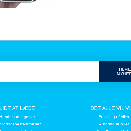
TILME
NYHE
LIDT AT LÆSE
DET ALLE VIL V
Handelsbetingelser
Bestilling af billet
ordringsbestemmelser
Ændring af billet