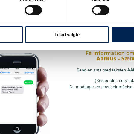
på sms
Få information om
Hou - Sælvi
res sms-service, så kan du
Send en sms med teksten
at få besked, så snart vi har
(Koster alm. sms-tak
le, uden at skulle tjekke vores
Tillad valgte
Du modtager en sms bekræftelse p
r ringe til os.
Få information om
Aarhus - Sæl
Send en sms med teksten
AA
(Koster alm. sms-tak
Du modtager en sms bekræftelse p