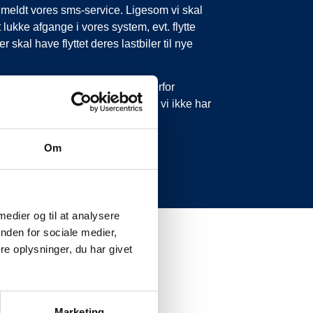
tilmeldt vores sms-service. Ligesom vi skal
 lukke afgange i vores system, evt. flytte
 skal have flyttet deres lastbiler til nye
 forsinkelser eller aflysninger. Derfor
 ikke ringe eller skrive til os, da vi ikke har
Om
 medier og til at analysere
nden for sociale medier,
e oplysninger, du har givet
Marketing