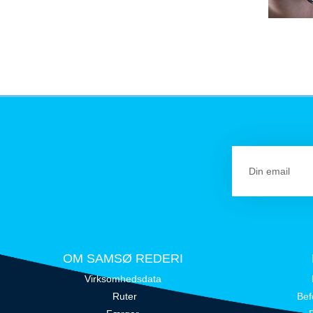
OM SAMSØ REDERI
Virksomhedsdata
Ruter
Bef