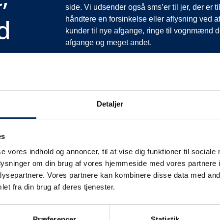
side. Vi udsender også sms’er til jer, der er 
d
håndtere en forsinkelse eller aflysning ved at
kunder til nye afgange, ringe til vognmænd der
afgange og meget andet.
Vi har derfor altid meget travlt, når vi oplever
opfordrer vi jer til at følge med her på siden og
mere at fortælle end I kan læse her.
Vi takker for jeres forståelse.
Detaljer
es
se vores indhold og annoncer, til at vise dig funktioner til sociale
oplysninger om din brug af vores hjemmeside med vores partnere i
ysepartnere. Vores partnere kan kombinere disse data med andr
et fra din brug af deres tjenester.
fikinformation
Præferencer
Statistik