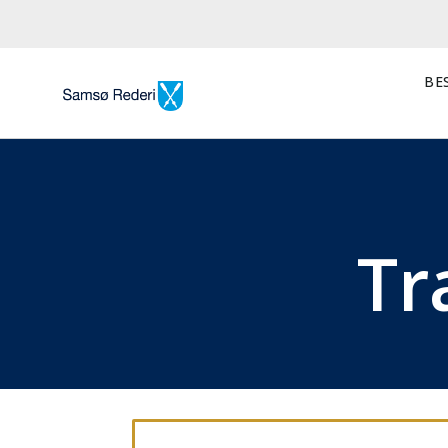
BES
Tr