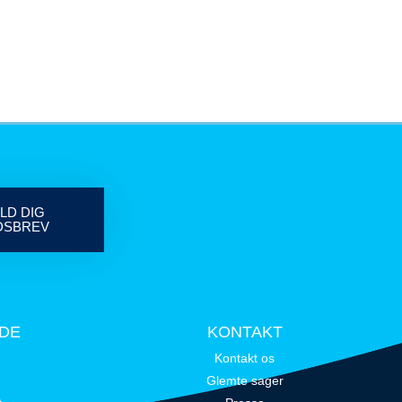
LD DIG
DSBREV
IDE
KONTAKT
Kontakt os
Glemte sager