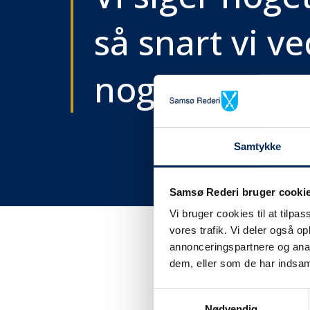
så snart vi ve
noget..
Samtykke
Samsø Rederi bruger cooki
Vi bruger cookies til at tilpas
vores trafik. Vi deler også 
annonceringspartnere og anal
dem, eller som de har indsaml
Få tra
Samtykkevalg
Nødvendig