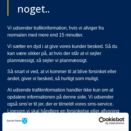
noget..
Vi udsender trafikinformation, hvis vi afviger fra
normalen med mere end 15 minutter.
Vi sætter en dyd i at give vores kunder besked. Så du
kan være sikker på, at hvis der står at vi sejler
planmæssigt, så sejler vi planmæssigt.
Så snart vi ved, at vi kommer til at blive forsinket eller
andet, giver vi besked, så hurtigt som muligt.
At udsende trafikinformation handler ikke kun om at
opdatere informationen på denne side. Vi udsender
også sms’er til jer, der er tilmeldt vores sms-service.
Ligesom vi skal håndtere en forsinkelse eller aflysning
ved at lukke afgange i vores system, evt. flytte kunder til
nye afgange, ringe til vognmænd der skal have flyttet