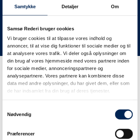
deres lastbiler til nye afgange og meget andet.
Samtykke
Detaljer
Om
Vi har derfor altid meget travlt, når vi oplever forsinkelser
eller aflysninger. Derfor opfordrer vi jer til at følge med
her på siden og ikke ringe eller skrive til os, da vi ikke
Samsø Rederi bruger cookies
har mere at fortælle end I kan læse her.
Vi bruger cookies til at tilpasse vores indhold og
annoncer, til at vise dig funktioner til sociale medier og til
Vi takker for jeres forståelse.
at analysere vores trafik. Vi deler også oplysninger om
din brug af vores hjemmeside med vores partnere inden
for sociale medier, annonceringspartnere og
Få trafikinformation på
analysepartnere. Vores partnere kan kombinere disse
sms
data med andre oplysninger, du har givet dem, eller som
de har indsamlet fra din brug af deres tjenester.
Tilmeld dig vores sms-service, så kan du være sikker på at
få besked, så snart vi har noget at fortælle, uden at skulle
Samtykkevalg
tjekke vores hjemmeside eller ringe til os.
Nødvendig
Præferencer