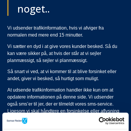
noget..
Vi udsender trafikinformation, hvis vi afviger fra
normalen med mere end 15 minutter.
Vi sætter en dyd i at give vores kunder besked. Så du
kan være sikker på, at hvis der står at vi sejler
planmæssigt, så sejler vi planmæssigt.
Så snart vi ved, at vi kommer til at blive forsinket eller
andet, giver vi besked, så hurtigt som muligt.
At udsende trafikinformation handler ikke kun om at
opdatere informationen på denne side. Vi udsender
også sms’er til jer, der er tilmeldt vores sms-service.
Ligesom vi skal håndtere en forsinkelse eller aflysning
ved at lukke afgange i vores system, evt. flytte kunder til
nye afgange, ringe til vognmænd der skal have flyttet