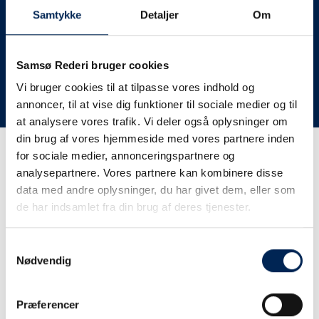
deres lastbiler til nye afgange og meget andet.
Samtykke
Detaljer
Om
Vi har derfor altid meget travlt, når vi oplever forsinkelser
eller aflysninger. Derfor opfordrer vi jer til at følge med
her på siden og ikke ringe eller skrive til os, da vi ikke
Samsø Rederi bruger cookies
har mere at fortælle end I kan læse her.
Vi bruger cookies til at tilpasse vores indhold og
annoncer, til at vise dig funktioner til sociale medier og til
Vi takker for jeres forståelse.
at analysere vores trafik. Vi deler også oplysninger om
din brug af vores hjemmeside med vores partnere inden
for sociale medier, annonceringspartnere og
Få trafikinformation på
analysepartnere. Vores partnere kan kombinere disse
sms
data med andre oplysninger, du har givet dem, eller som
de har indsamlet fra din brug af deres tjenester.
Tilmeld dig vores sms-service, så kan du være sikker på at
få besked, så snart vi har noget at fortælle, uden at skulle
Samtykkevalg
tjekke vores hjemmeside eller ringe til os.
Nødvendig
Præferencer