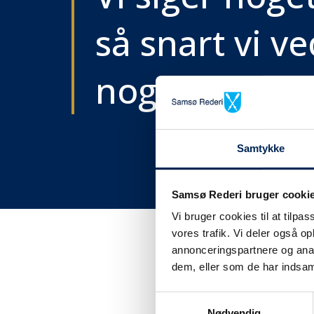
så snart vi ve
noget..
Samtykke
Samsø Rederi bruger cooki
Vi bruger cookies til at tilpas
vores trafik. Vi deler også 
annonceringspartnere og anal
dem, eller som de har indsaml
Få tra
Samtykkevalg
Nødvendig