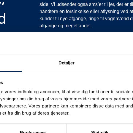
side. Vi udsender også sms’er til jer, der er 
d
håndtere en forsinkelse eller aflysning ved at
kunder til nye afgange, ringe til vognmænd der
afgange og meget andet.
Vi har derfor altid meget travlt, når vi oplever
opfordrer vi jer til at følge med her på siden og
mere at fortælle end I kan læse her.
Vi takker for jeres forståelse.
Detaljer
es
se vores indhold og annoncer, til at vise dig funktioner til sociale
oplysninger om din brug af vores hjemmeside med vores partnere i
ysepartnere. Vores partnere kan kombinere disse data med andr
et fra din brug af deres tjenester.
fikinformation
Præferencer
Statistik