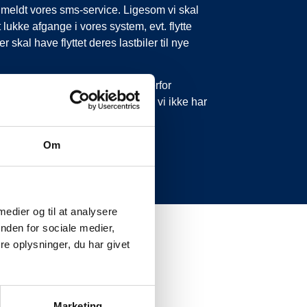
tilmeldt vores sms-service. Ligesom vi skal
 lukke afgange i vores system, evt. flytte
 skal have flyttet deres lastbiler til nye
 forsinkelser eller aflysninger. Derfor
 ikke ringe eller skrive til os, da vi ikke har
Om
 medier og til at analysere
nden for sociale medier,
e oplysninger, du har givet
Marketing