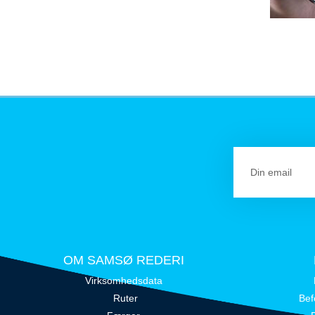
OM SAMSØ REDERI
Virksomhedsdata
Ruter
Bef