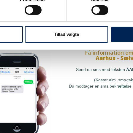
på sms
Få information om
Hou - Sælvi
res sms-service, så kan du
Send en sms med teksten
at få besked, så snart vi har
(Koster alm. sms-tak
le, uden at skulle tjekke vores
Tillad valgte
Du modtager en sms bekræftelse p
r ringe til os.
Få information om
Aarhus - Sæl
Send en sms med teksten
AA
(Koster alm. sms-tak
Du modtager en sms bekræftelse p