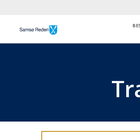
BES
Tr