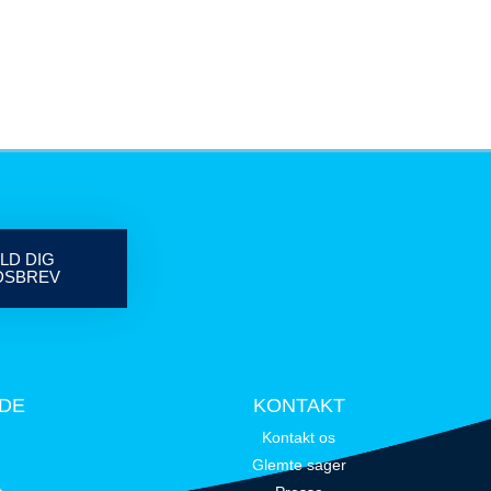
LD DIG
DSBREV
IDE
KONTAKT
Kontakt os
Glemte sager