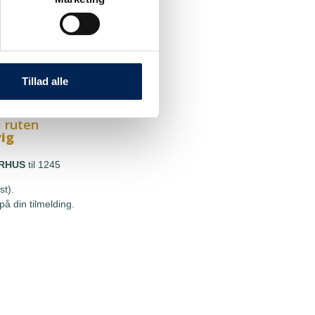
 ruten
g
HOU
til 1245
st).
Tillad alle
å din tilmelding.
 ruten
vig
RHUS
til 1245
st).
å din tilmelding.