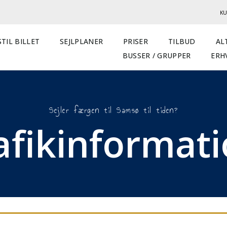
KU
TIL BILLET
SEJLPLANER
PRISER
TILBUD
AL
BUSSER / GRUPPER
ERH
Sejler færgen til Samsø til tiden?
afikinformat