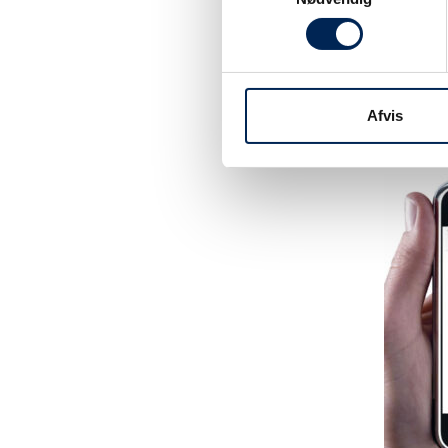
Tilmeld dig vo
være sikker på 
noget at fortæl
Afvis
hjemmeside elle