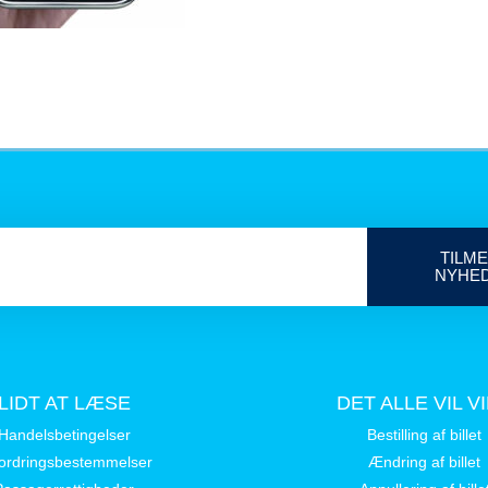
TILME
NYHE
LIDT AT LÆSE
DET ALLE VIL V
Handelsbetingelser
Bestilling af billet
ordringsbestemmelser
Ændring af billet