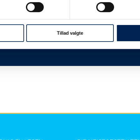
twas
Wir sind immer sehr beschäftigt, wenn wir n
Ihnen, dieser Seite zu folgen und uns nicht 
mehr zu sagen haben, als Sie hier lesen kö
Tillad valgte
Vielen Dank für Ihr Verständnis.