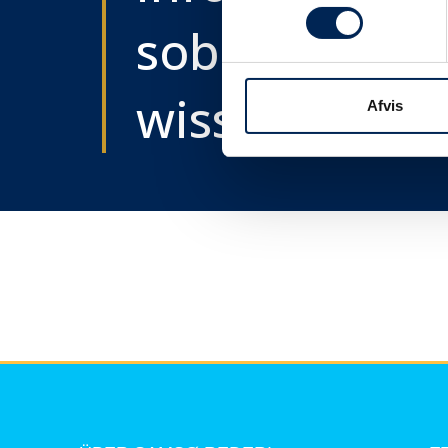
sobald wir e
wissen....
Afvis