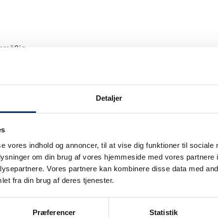
anmäßig.
Detaljer
es
Unsere Verkehrsinformation wir nur bei Ver
se vores indhold og annoncer, til at vise dig funktioner til sociale
upgedatet.
oplysninger om din brug af vores hjemmeside med vores partnere i
Wir legen großen Wert darauf, unsere Kunden
ie
ysepartnere. Vores partnere kan kombinere disse data med andr
können also sicher sein: Wenn wir sagen, da
et fra din brug af deres tjenester.
auch.
Sobald wir wissen, dass wir nicht planmäßig
Præferencer
Statistik
informieren.