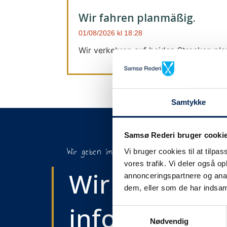
Wir fahren planmäßig.
01/08/2026
18:28
Wir verkehren auf beiden Strecken pl
Samtykke
Samsø Rederi bruger cooki
Wir geben immer Bescheid
Vi bruger cookies til at tilpas
vores trafik. Vi deler også 
Wir werden S
annonceringspartnere og anal
dem, eller som de har indsaml
informieren,
Samtykkevalg
Nødvendig