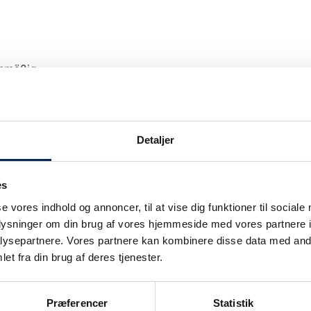
anmäßig.
Detaljer
es
Unsere Verkehrsinformation wir nur bei Ver
se vores indhold og annoncer, til at vise dig funktioner til sociale
upgedatet.
oplysninger om din brug af vores hjemmeside med vores partnere i
Wir legen großen Wert darauf, unsere Kunden
ie
ysepartnere. Vores partnere kan kombinere disse data med andr
können also sicher sein: Wenn wir sagen, da
et fra din brug af deres tjenester.
auch.
Sobald wir wissen, dass wir nicht planmäßig
Præferencer
Statistik
informieren.