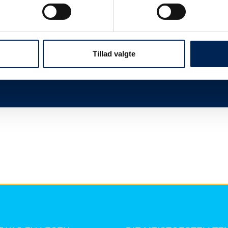
twas
Wir sind immer sehr beschäftigt, wenn wir n
Ihnen, dieser Seite zu folgen und uns nicht 
mehr zu sagen haben, als Sie hier lesen kö
Tillad valgte
Vielen Dank für Ihr Verständnis.