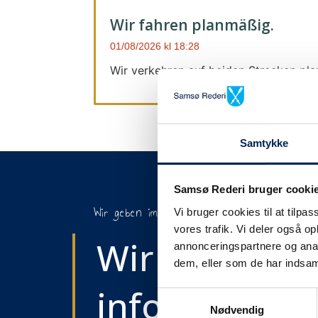
Wir fahren planmäßig.
01/08/2026
18:28
Wir verkehren auf beiden Strecken pl
Samtykke
Samsø Rederi bruger cooki
Wir geben immer Bescheid
Vi bruger cookies til at tilpas
vores trafik. Vi deler også 
Wir werden S
annonceringspartnere og anal
dem, eller som de har indsaml
informieren,
Samtykkevalg
Nødvendig