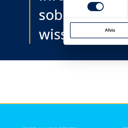
sobald wir e
wissen....
Afvis