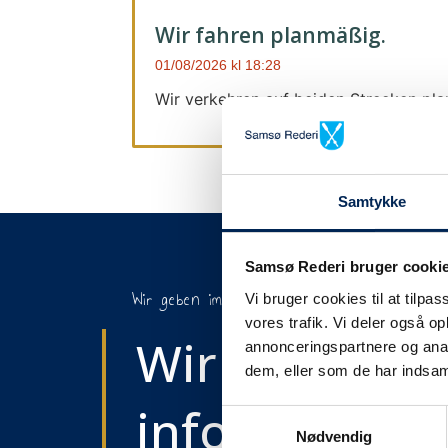
Wir fahren planmäßig.
01/08/2026
18:28
Wir verkehren auf beiden Strecken pl
Samtykke
Samsø Rederi bruger cooki
Wir geben immer Bescheid
Vi bruger cookies til at tilpas
vores trafik. Vi deler også 
Wir werden S
annonceringspartnere og anal
dem, eller som de har indsaml
informieren,
Samtykkevalg
Nødvendig