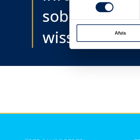
sobald wir e
wissen....
Afvis