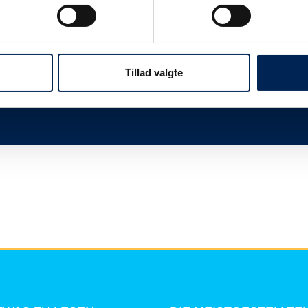
twas
Wir sind immer sehr beschäftigt, wenn wir n
Ihnen, dieser Seite zu folgen und uns nicht 
mehr zu sagen haben, als Sie hier lesen kö
Tillad valgte
Vielen Dank für Ihr Verständnis.