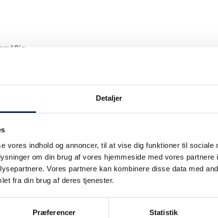
anmäßig.
Detaljer
es
Unsere Verkehrsinformation wir nur bei Ver
se vores indhold og annoncer, til at vise dig funktioner til sociale
upgedatet.
oplysninger om din brug af vores hjemmeside med vores partnere i
Wir legen großen Wert darauf, unsere Kunden
ie
ysepartnere. Vores partnere kan kombinere disse data med andr
können also sicher sein: Wenn wir sagen, da
et fra din brug af deres tjenester.
auch.
Sobald wir wissen, dass wir nicht planmäßig
Præferencer
Statistik
informieren.