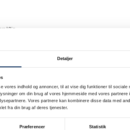
anmäßig.
Detaljer
es
Unsere Verkehrsinformation wir nur bei Ver
se vores indhold og annoncer, til at vise dig funktioner til sociale
upgedatet.
oplysninger om din brug af vores hjemmeside med vores partnere i
Wir legen großen Wert darauf, unsere Kunden
ie
ysepartnere. Vores partnere kan kombinere disse data med andr
können also sicher sein: Wenn wir sagen, da
et fra din brug af deres tjenester.
auch.
Sobald wir wissen, dass wir nicht planmäßig
Præferencer
Statistik
informieren.