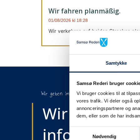
Wir fahren planmäßig.
01/08/2026
18:28
Wir verkehren auf beiden Strecken pl
Samtykke
Samsø Rederi bruger cooki
Wir geben immer Bescheid
Vi bruger cookies til at tilpas
vores trafik. Vi deler også 
Wir werden S
annonceringspartnere og anal
dem, eller som de har indsaml
informieren,
Samtykkevalg
Nødvendig