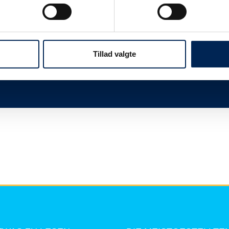
twas
Wir sind immer sehr beschäftigt, wenn wir n
Ihnen, dieser Seite zu folgen und uns nicht 
mehr zu sagen haben, als Sie hier lesen kö
Tillad valgte
Vielen Dank für Ihr Verständnis.