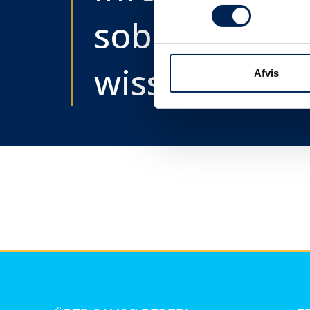
sobald wir e
wissen....
Afvis