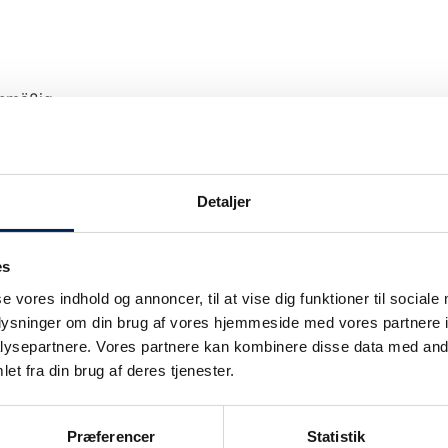
anmäßig.
Detaljer
es
Unsere Verkehrsinformation wir nur bei Ver
se vores indhold og annoncer, til at vise dig funktioner til sociale
upgedatet.
oplysninger om din brug af vores hjemmeside med vores partnere i
Wir legen großen Wert darauf, unsere Kunden
ie
ysepartnere. Vores partnere kan kombinere disse data med andr
können also sicher sein: Wenn wir sagen, da
et fra din brug af deres tjenester.
auch.
Sobald wir wissen, dass wir nicht planmäßig
Præferencer
Statistik
informieren.