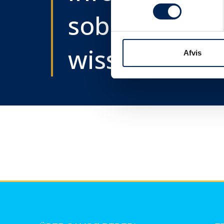
sobald wir e
wissen....
Afvis