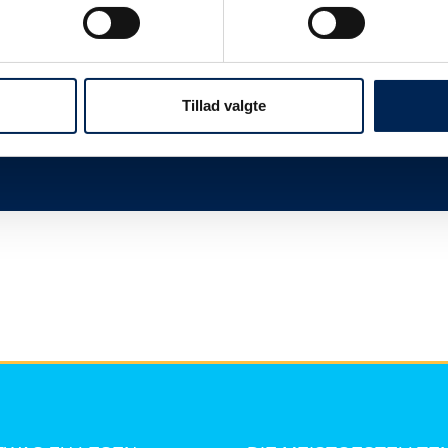
twas
Wir sind immer sehr beschäftigt, wenn wir n
Ihnen, dieser Seite zu folgen und uns nicht 
mehr zu sagen haben, als Sie hier lesen kö
Tillad valgte
Vielen Dank für Ihr Verständnis.