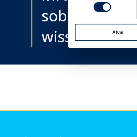
sobald wir e
wissen....
Afvis