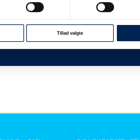
twas
Wir sind immer sehr beschäftigt, wenn wir n
Ihnen, dieser Seite zu folgen und uns nicht 
mehr zu sagen haben, als Sie hier lesen kö
Tillad valgte
Vielen Dank für Ihr Verständnis.