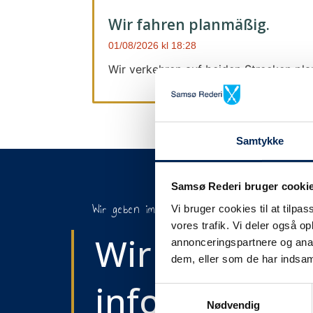
Wir fahren planmäßig.
01/08/2026
18:28
Wir verkehren auf beiden Strecken pl
Samtykke
Samsø Rederi bruger cooki
Wir geben immer Bescheid
Vi bruger cookies til at tilpas
vores trafik. Vi deler også 
Wir werden S
annonceringspartnere og anal
dem, eller som de har indsaml
informieren,
Samtykkevalg
Nødvendig