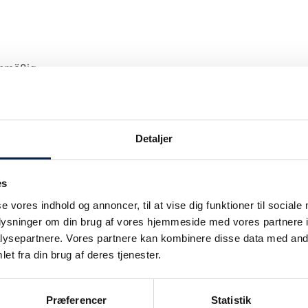
anmäßig.
Detaljer
es
Unsere Verkehrsinformation wir nur bei Ver
se vores indhold og annoncer, til at vise dig funktioner til sociale
upgedatet.
oplysninger om din brug af vores hjemmeside med vores partnere i
Wir legen großen Wert darauf, unsere Kunden
ie
ysepartnere. Vores partnere kan kombinere disse data med andr
können also sicher sein: Wenn wir sagen, da
et fra din brug af deres tjenester.
auch.
Sobald wir wissen, dass wir nicht planmäßig
Præferencer
Statistik
informieren.