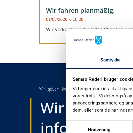
Wir fahren planmäßig.
01/08/2026
18:28
Wir verkehren auf beiden Strecken pl
Samtykke
Samsø Rederi bruger cooki
Wir geben immer Bescheid
Vi bruger cookies til at tilpas
vores trafik. Vi deler også 
Wir werden S
annonceringspartnere og anal
dem, eller som de har indsaml
informieren,
Samtykkevalg
Nødvendig