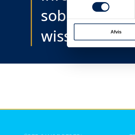
sobald wir e
wissen....
Afvis