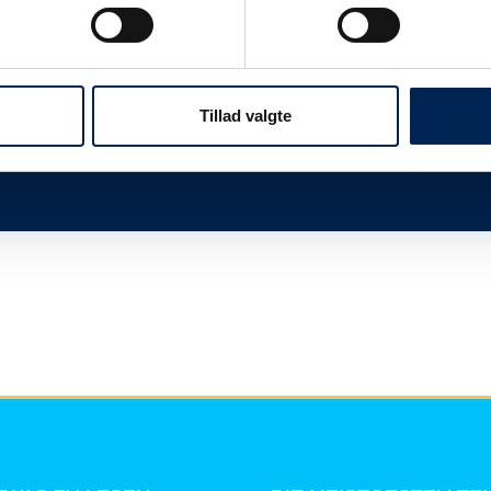
twas
Wir sind immer sehr beschäftigt, wenn wir n
Ihnen, dieser Seite zu folgen und uns nicht 
mehr zu sagen haben, als Sie hier lesen kö
Tillad valgte
Vielen Dank für Ihr Verständnis.