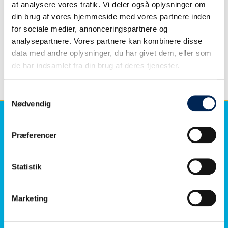
at analysere vores trafik. Vi deler også oplysninger om
Treibstoffzuschlag
din brug af vores hjemmeside med vores partnere inden
for sociale medier, annonceringspartnere og
Auf Grund der weltweit drastisch gestiegenen Preise für
analysepartnere. Vores partnere kan kombinere disse
Energie bla. bla. bla. bla. bla. bla. bla. bla. bla. bla. bla.
data med andre oplysninger, du har givet dem, eller som
bla. bla. bla. bla. bla. bla.
de har indsamlet fra din brug af deres tjenester.
newer
→
Samtykkevalg
Nødvendig
Præferencer
ÜBER SAMSØ
ETWAS ZU LESEN
Statistik
REDERI
Ticketbedingungen
Unternehmensdaten
Routen
Marketing
Fähren
Der weg zum Hafen finden