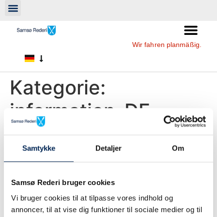
Wir fahren planmäßig.
Kategorie:
information-DE
Wir segeln nach Plan
Samtykke
Detaljer
Om
Auf beiden Routen verkehren wir nach Fahrplan.
Wir fahren fahrplanmässig
Samsø Rederi bruger cookies
Vi bruger cookies til at tilpasse vores indhold og
Wir fahren auf beiden Strecken fahrplanmässig
annoncer, til at vise dig funktioner til sociale medier og til