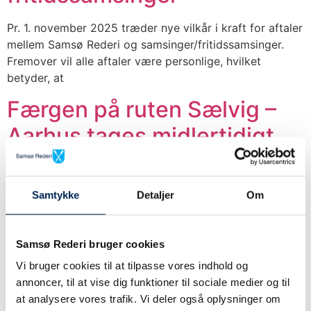
Pr. 1. november 2025 træder nye vilkår i kraft for aftaler
mellem Samsø Rederi og samsinger/fritidssamsinger.
Fremover vil alle aftaler være personlige, hvilket
betyder, at
Færgen på ruten Sælvig –
Aarhus tages midlertidigt
ud af drift
Der er konstateret skade på et leje i skibets gear, som
Samtykke
Detaljer
Om
skal sendes til reparation i Tyskland. Færgen forventes
tilbage i drift i uge 41
Samsø Rederi bruger cookies
Havnefest i Hou d. 3.-5. juli
Vi bruger cookies til at tilpasse vores indhold og
annoncer, til at vise dig funktioner til sociale medier og til
Skal du med færgen til Samsø i weekenden dagene
at analysere vores trafik. Vi deler også oplysninger om
3.-5. juli, skal du være opmærksom på, at der afvikles