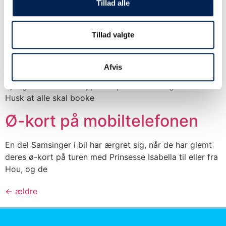
Tillad alle
med
Sejlplan for Ane Læsø t.o.m.
Tillad valgte
9. februar
Afvis
Ny sejlplan for Ane Læsø i uge 6 (3-9. februar) er nu
synlig under vores sejlplaner på websitet og nedenfor.
Husk at alle skal booke
Ø-kort på mobiltelefonen
En del Samsinger i bil har ærgret sig, når de har glemt
deres ø-kort på turen med Prinsesse Isabella til eller fra
Hou, og de
←
ældre