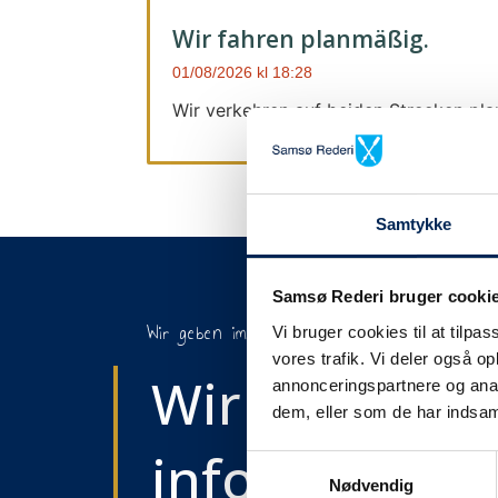
Wir fahren planmäßig.
01/08/2026
18:28
Wir verkehren auf beiden Strecken pl
Samtykke
Samsø Rederi bruger cooki
Wir geben immer Bescheid
Vi bruger cookies til at tilpas
vores trafik. Vi deler også 
Wir werden S
annonceringspartnere og anal
dem, eller som de har indsaml
informieren,
Samtykkevalg
Nødvendig