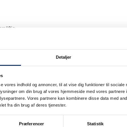
anmäßig.
Detaljer
es
Unsere Verkehrsinformation wir nur bei Ver
se vores indhold og annoncer, til at vise dig funktioner til sociale
upgedatet.
oplysninger om din brug af vores hjemmeside med vores partnere i
Wir legen großen Wert darauf, unsere Kunden
ie
ysepartnere. Vores partnere kan kombinere disse data med andr
können also sicher sein: Wenn wir sagen, da
et fra din brug af deres tjenester.
auch.
Sobald wir wissen, dass wir nicht planmäßig
Præferencer
Statistik
informieren.