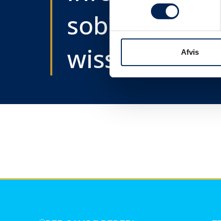
sobald wir e
wissen....
Afvis