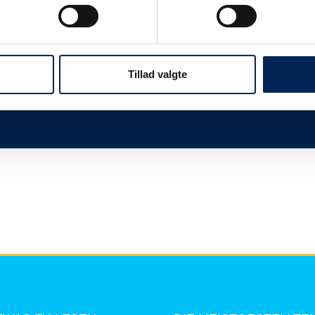
twas
Wir sind immer sehr beschäftigt, wenn wir n
Ihnen, dieser Seite zu folgen und uns nicht 
mehr zu sagen haben, als Sie hier lesen kö
Tillad valgte
Vielen Dank für Ihr Verständnis.