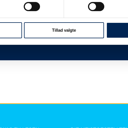
twas
Wir sind immer sehr beschäftigt, wenn wir n
Ihnen, dieser Seite zu folgen und uns nicht 
mehr zu sagen haben, als Sie hier lesen kö
Tillad valgte
Vielen Dank für Ihr Verständnis.