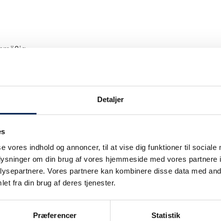
anmäßig.
Detaljer
es
Unsere Verkehrsinformation wir nur bei Ver
se vores indhold og annoncer, til at vise dig funktioner til sociale
upgedatet.
oplysninger om din brug af vores hjemmeside med vores partnere i
Wir legen großen Wert darauf, unsere Kunden
ie
ysepartnere. Vores partnere kan kombinere disse data med andr
können also sicher sein: Wenn wir sagen, da
et fra din brug af deres tjenester.
auch.
Sobald wir wissen, dass wir nicht planmäßig
Præferencer
Statistik
informieren.