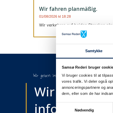
Wir fahren planmäßig.
01/08/2026
18:28
Wir verkehren auf beiden Strecken pl
Samtykke
Samsø Rederi bruger cooki
Wir geben immer Bescheid
Vi bruger cookies til at tilpas
vores trafik. Vi deler også 
Wir werden S
annonceringspartnere og anal
dem, eller som de har indsaml
informieren,
Samtykkevalg
Nødvendig