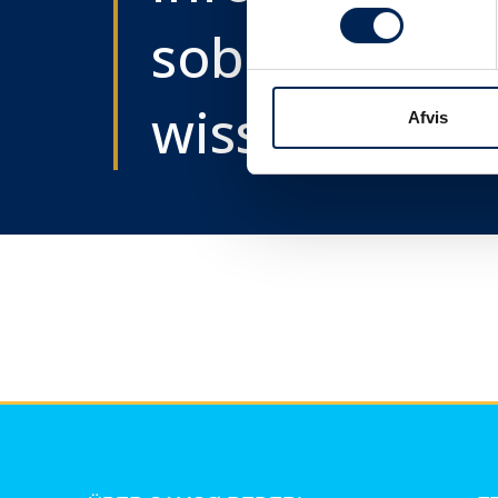
sobald wir e
wissen....
Afvis