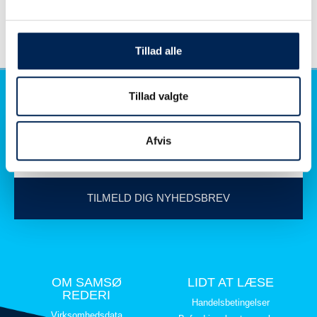
nemmere
nyere
→
Tillad alle
Tillad valgte
Afvis
TILMELD DIG NYHEDSBREV
OM SAMSØ
LIDT AT LÆSE
REDERI
Handelsbetingelser
Virksomhedsdata