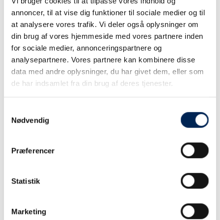
Vi bruger cookies til at tilpasse vores indhold og
annoncer, til at vise dig funktioner til sociale medier og til
at analysere vores trafik. Vi deler også oplysninger om
din brug af vores hjemmeside med vores partnere inden
for sociale medier, annonceringspartnere og
analysepartnere. Vores partnere kan kombinere disse
data med andre oplysninger, du har givet dem, eller som
de har indsamlet fra din brug af deres tjenester.
Samtykkevalg
Nødvendig
Tag vores nye hurtigfærge fra Dokk1, midt i Aarhus
centrum og bliv sejlet til skønne Samsø. Hurtigfærgen
har plads til 300 passagerer og 75 cykler.
Præferencer
Brug af bizz udgår
Statistik
Nu bliver det endnu nemmere at være kunde hos Samsø
Rederi. Vi har opsat nummerpladescannere i vores
Marketing
bilautomater. Det gør tjek ind processen hurtigere og