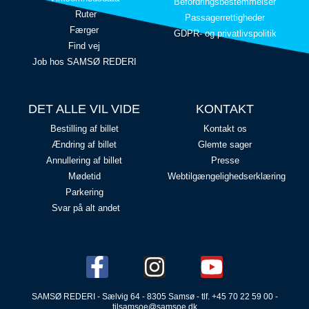
Befordringsbestemmelser
Ruter
Passagerrettigheder
Færger
GDPR- og privatlivspolitik
Find vej
Job hos SAMSØ REDERI
DET ALLE VIL VIDE
KONTAKT
Bestilling af billet
Kontakt os
Ændring af billet
Glemte sager
Annullering af billet
Presse
Mødetid
Webtilgængelighedserklæring
Parkering
Svar på alt andet
SAMSØ REDERI - Sælvig 64 - 8305 Samsø - tlf. +45 70 22 59 00 -
tilsamsoe@samsoe.dk