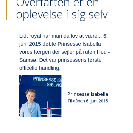
Overfarten er en
oplevelse i sig selv
år
Lidt royal har man da lov at være... 6.
V
juni 2015 døbte Prinsesse Isabella
S
vores færgen der sejler på ruten Hou -
f
Samsø. Det var prinsessens første
h
officelle handling.
S
E
Prinsesse Isabella
Til dåben 6. juni 2015