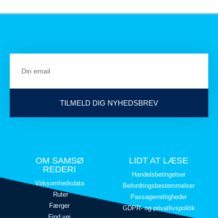
TILMELD DIG NYHEDSBREV
OM SAMSØ
LIDT AT LÆSE
REDERI
Handelsbetingelser
Virksomhedsdata
Befordringsbestemmelser
Ruter
Passagerrettigheder
Færger
GDPR- og privatlivspolitik
Find vej