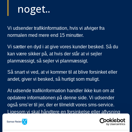
noget..
Vi udsender trafikinformation, hvis vi afviger fra
normalen med mere end 15 minutter.
Vi sætter en dyd i at give vores kunder besked. Så du
kan være sikker på, at hvis der står at vi sejler
planmæssigt, så sejler vi planmæssigt.
Så snart vi ved, at vi kommer til at blive forsinket eller
andet, giver vi besked, så hurtigt som muligt.
At udsende trafikinformation handler ikke kun om at
opdatere informationen på denne side. Vi udsender
også sms’er til jer, der er tilmeldt vores sms-service.
Ligesom vi skal håndtere en forsinkelse eller aflysning
ved at lukke afgange i vores system, evt. flytte kunder til
nye afgange, ringe til vognmænd der skal have flyttet