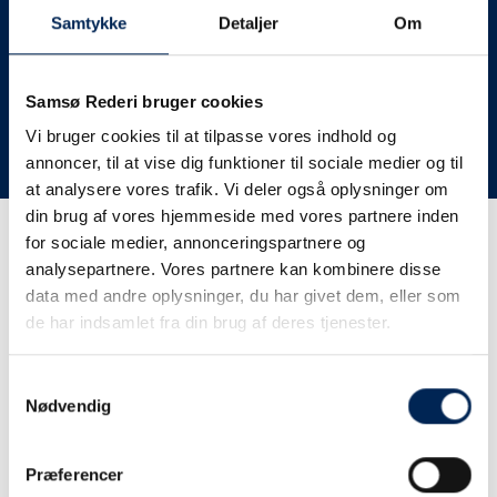
deres lastbiler til nye afgange og meget andet.
Samtykke
Detaljer
Om
Vi har derfor altid meget travlt, når vi oplever forsinkelser
eller aflysninger. Derfor opfordrer vi jer til at følge med
her på siden og ikke ringe eller skrive til os, da vi ikke
Samsø Rederi bruger cookies
har mere at fortælle end I kan læse her.
Vi bruger cookies til at tilpasse vores indhold og
annoncer, til at vise dig funktioner til sociale medier og til
Vi takker for jeres forståelse.
at analysere vores trafik. Vi deler også oplysninger om
din brug af vores hjemmeside med vores partnere inden
for sociale medier, annonceringspartnere og
Få trafikinformation på
analysepartnere. Vores partnere kan kombinere disse
sms
data med andre oplysninger, du har givet dem, eller som
de har indsamlet fra din brug af deres tjenester.
Tilmeld dig vores sms-service, så kan du være sikker på at
få besked, så snart vi har noget at fortælle, uden at skulle
Samtykkevalg
tjekke vores hjemmeside eller ringe til os.
Nødvendig
Præferencer