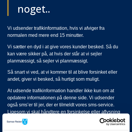
noget..
Vi udsender trafikinformation, hvis vi afviger fra
normalen med mere end 15 minutter.
Vi sætter en dyd i at give vores kunder besked. Så du
kan være sikker på, at hvis der står at vi sejler
planmæssigt, så sejler vi planmæssigt.
Så snart vi ved, at vi kommer til at blive forsinket eller
andet, giver vi besked, så hurtigt som muligt.
At udsende trafikinformation handler ikke kun om at
opdatere informationen på denne side. Vi udsender
også sms’er til jer, der er tilmeldt vores sms-service.
Ligesom vi skal håndtere en forsinkelse eller aflysning
ved at lukke afgange i vores system, evt. flytte kunder til
nye afgange, ringe til vognmænd der skal have flyttet