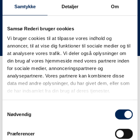
deres lastbiler til nye afgange og meget andet.
Samtykke
Detaljer
Om
Vi har derfor altid meget travlt, når vi oplever forsinkelser
eller aflysninger. Derfor opfordrer vi jer til at følge med
her på siden og ikke ringe eller skrive til os, da vi ikke
Samsø Rederi bruger cookies
har mere at fortælle end I kan læse her.
Vi bruger cookies til at tilpasse vores indhold og
annoncer, til at vise dig funktioner til sociale medier og til
Vi takker for jeres forståelse.
at analysere vores trafik. Vi deler også oplysninger om
din brug af vores hjemmeside med vores partnere inden
for sociale medier, annonceringspartnere og
Få trafikinformation på
analysepartnere. Vores partnere kan kombinere disse
sms
data med andre oplysninger, du har givet dem, eller som
de har indsamlet fra din brug af deres tjenester.
Tilmeld dig vores sms-service, så kan du være sikker på at
få besked, så snart vi har noget at fortælle, uden at skulle
Samtykkevalg
tjekke vores hjemmeside eller ringe til os.
Nødvendig
Præferencer