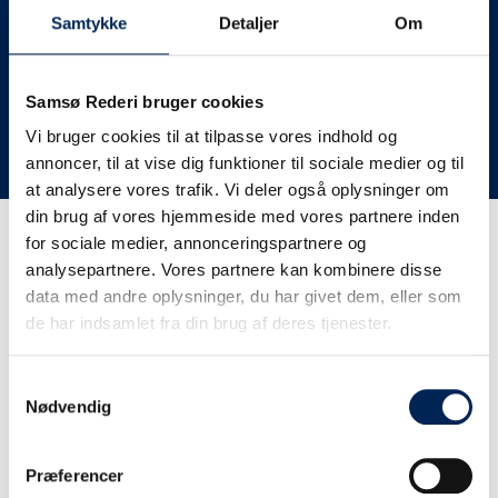
deres lastbiler til nye afgange og meget andet.
Samtykke
Detaljer
Om
Vi har derfor altid meget travlt, når vi oplever forsinkelser
eller aflysninger. Derfor opfordrer vi jer til at følge med
her på siden og ikke ringe eller skrive til os, da vi ikke
Samsø Rederi bruger cookies
har mere at fortælle end I kan læse her.
Vi bruger cookies til at tilpasse vores indhold og
annoncer, til at vise dig funktioner til sociale medier og til
Vi takker for jeres forståelse.
at analysere vores trafik. Vi deler også oplysninger om
din brug af vores hjemmeside med vores partnere inden
for sociale medier, annonceringspartnere og
Få trafikinformation på
analysepartnere. Vores partnere kan kombinere disse
sms
data med andre oplysninger, du har givet dem, eller som
de har indsamlet fra din brug af deres tjenester.
Tilmeld dig vores sms-service, så kan du være sikker på at
få besked, så snart vi har noget at fortælle, uden at skulle
Samtykkevalg
tjekke vores hjemmeside eller ringe til os.
Nødvendig
Præferencer