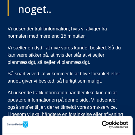
noget..
Vi udsender trafikinformation, hvis vi afviger fra
normalen med mere end 15 minutter.
Vi sætter en dyd i at give vores kunder besked. Så du
kan være sikker på, at hvis der står at vi sejler
planmæssigt, så sejler vi planmæssigt.
Så snart vi ved, at vi kommer til at blive forsinket eller
andet, giver vi besked, så hurtigt som muligt.
At udsende trafikinformation handler ikke kun om at
opdatere informationen på denne side. Vi udsender
også sms’er til jer, der er tilmeldt vores sms-service.
Ligesom vi skal håndtere en forsinkelse eller aflysning
ved at lukke afgange i vores system, evt. flytte kunder til
nye afgange, ringe til vognmænd der skal have flyttet