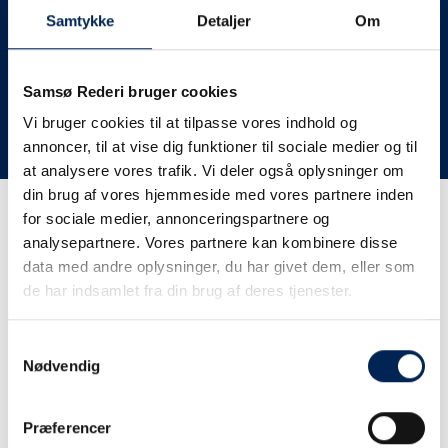
deres lastbiler til nye afgange og meget andet.
Samtykke
Detaljer
Om
Vi har derfor altid meget travlt, når vi oplever forsinkelser
eller aflysninger. Derfor opfordrer vi jer til at følge med
her på siden og ikke ringe eller skrive til os, da vi ikke
Samsø Rederi bruger cookies
har mere at fortælle end I kan læse her.
Vi bruger cookies til at tilpasse vores indhold og
annoncer, til at vise dig funktioner til sociale medier og til
Vi takker for jeres forståelse.
at analysere vores trafik. Vi deler også oplysninger om
din brug af vores hjemmeside med vores partnere inden
for sociale medier, annonceringspartnere og
Få trafikinformation på
analysepartnere. Vores partnere kan kombinere disse
sms
data med andre oplysninger, du har givet dem, eller som
de har indsamlet fra din brug af deres tjenester.
Tilmeld dig vores sms-service, så kan du være sikker på at
få besked, så snart vi har noget at fortælle, uden at skulle
Samtykkevalg
tjekke vores hjemmeside eller ringe til os.
Nødvendig
Præferencer