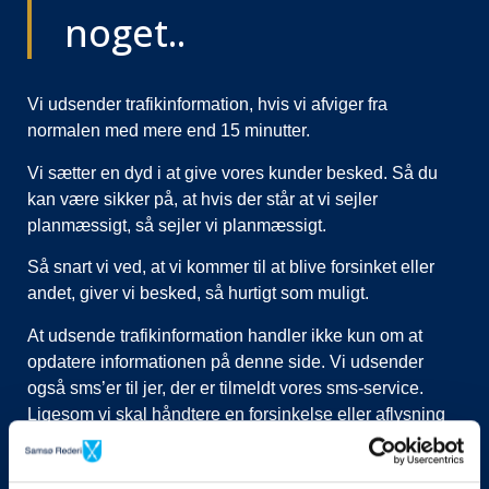
noget..
Vi udsender trafikinformation, hvis vi afviger fra
normalen med mere end 15 minutter.
Vi sætter en dyd i at give vores kunder besked. Så du
kan være sikker på, at hvis der står at vi sejler
planmæssigt, så sejler vi planmæssigt.
Så snart vi ved, at vi kommer til at blive forsinket eller
andet, giver vi besked, så hurtigt som muligt.
At udsende trafikinformation handler ikke kun om at
opdatere informationen på denne side. Vi udsender
også sms’er til jer, der er tilmeldt vores sms-service.
Ligesom vi skal håndtere en forsinkelse eller aflysning
ved at lukke afgange i vores system, evt. flytte kunder til
nye afgange, ringe til vognmænd der skal have flyttet